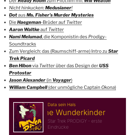
Der
Ready Room
zum Pilotfilm mit
Will Weaton
Nicht hinkucken:
Medusianer
!
Dot
aus
Ms. Fisher’s Murder Mysteries
Die
Haegeman
-Brüder auf
Twitter
Aaron Waltke
auf
Twitter
Nami Melumad
, die Komponistin des
Prodigy
-
Soundtracks
Zum Vergleich: das (Raumschiff-arme) Intro zu
Star
Trek Picard
Ben Hibon
via
Twitter
über das Design der
USS
Protostar
Jason Alexander
(in
Voyager
)
William Campbell
(der unmögliche Captain
Okona
)