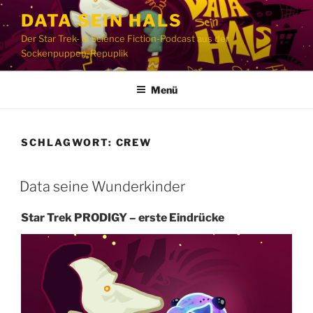
Zum
DATA SEIN HALS
Inhalt
Der Star Trek- & Science Fiction-Podcast aus der
springen
Sockenpuppen-Repuplik
Menü
SCHLAGWORT:
CREW
Data seine Wunderkinder
Star Trek PRODIGY – erste Eindrücke