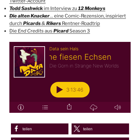
Twitter-Account
Todd Sashwick
im Interview zu
12 Monkeys
Die alten Knacker
… eine Comic-Rezension, inspiriert
durch
Picar
ds
&
Rikers
Rentner-Roadtrip
Die
End Credits
aus
Picard
Season 3
teilen
teilen