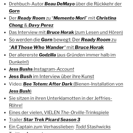
Drehbuch-Autor
Beau DeMayo
über die Rückkehr der
Gorn
Der
Ready Room
zu “
Memento Mori
” mit
Christina
Chong
&
Davy Perez
Das Interview mit
Bruce Horak
(zum Lesen und Hören)
So werden die
Gorn
bewegt: Der
Ready Room
zu
“
All Those Who Wander
“
mit
Bruce Horak
Der allererste
Godzilla
(
aus Gründen
immer halb im
Dunkeln!)
Jess Bushs
Instagram-Account
Jess Bush
im Interview über ihre Kunst
Video:
Bee Totem: After Dark
(Bienen-Installation von
Jess Bush
)
Sie sitzen in ihren Unterklamotten in der Jeffries-
Röhre!
Eines der vielen, VIELEN
The-Orville
-Trinkspiele
Trailer
Star Trek Picard Season 3
Ein Captain zum Verhasslieben
:
Todd Stashwicks