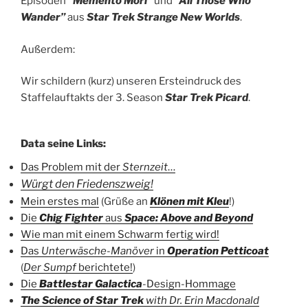
Episoden
“Memento Mori”
und
“All Those Who
Wander”
aus
Star Trek Strange New Worlds
.
Außerdem:
Wir schildern (kurz) unseren Ersteindruck des
Staffelauftakts der 3. Season
Star Trek Picard
.
Data seine Links:
Das Problem mit der
Sternzeit
…
Würgt den Friedenszweig!
Mein erstes mal
(Grüße an
Klönen mit Kleu
!)
Die
Chig Fighter
aus
Space: Above and Beyond
Wie man mit einem Schwarm fertig wird!
Das
Unterwäsche-Manöver
in
Operation Petticoat
(
Der Sumpf
berichtete!
)
Die
Battlestar Galactica
-Design-Hommage
The Science of Star Trek
with Dr. Erin Macdonald