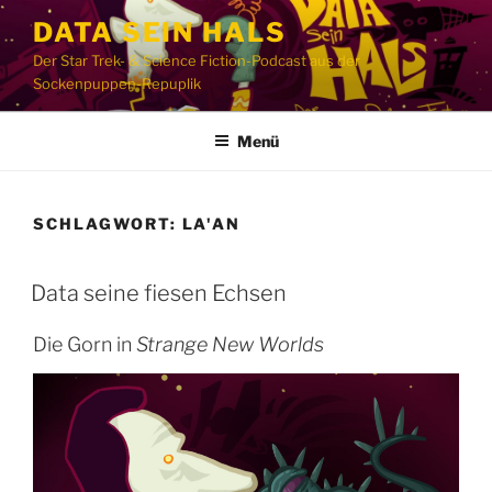
Zum
DATA SEIN HALS
Inhalt
Der Star Trek- & Science Fiction-Podcast aus der
springen
Sockenpuppen-Repuplik
Menü
SCHLAGWORT:
LA'AN
Data seine fiesen Echsen
Die Gorn in
Strange New Worlds