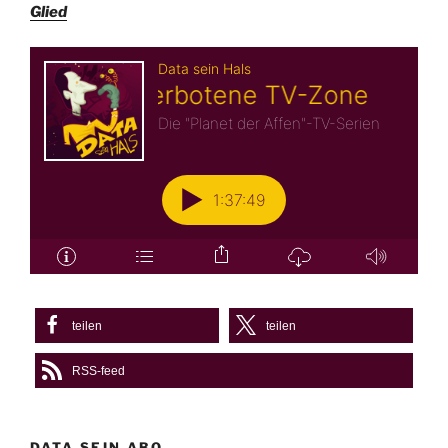
Glied
teilen
teilen
RSS-feed
DATA SEIN ABO