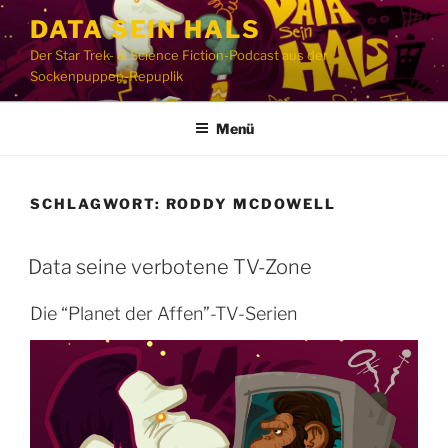
Zum
DATA SEIN HALS
Inhalt
Der Star Trek- & Science Fiction-Podcast aus der
springen
Sockenpuppen-Repuplik
Menü
SCHLAGWORT:
RODDY MCDOWELL
Data seine verbotene TV-Zone
Die “Planet der Affen”-TV-Serien