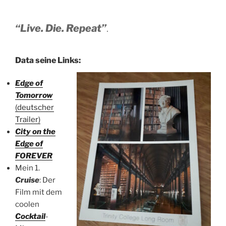
“Live. Die. Repeat”
.
Data seine Links:
Edge of
Tomorrow
(deutscher
Trailer)
City on the
Edge of
FOREVER
Mein 1.
Cruise
: Der
Film mit dem
coolen
Cocktail
-