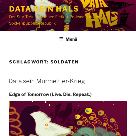
Zum
DATA SEIN HALS
Inhalt
Der Star Trek- & Science Fiction-Podcast aus der
springen
Sockenpuppen-Repuplik
Menü
SCHLAGWORT:
SOLDATEN
Data sein Murmeltier-Krieg
Edge of Tomorrow (Live. Die. Repeat.)