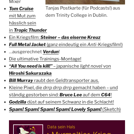
Mixer
Tanjas Postkarte (für Podcasts!) aus
Tom Cruise
dem Trinity College in Dublin.
mit Mut zum
hässlich sein
in
Tropic Thunder
Ein Kriegsfilm:
Steiner – das eiserne Kreuz
Full Metal Jacket
(ganz eindeutig ein
Anti
-Kriegsfilm!)
…ausgerechnet
Verdun
!
Die ultimative Trainings-Montage!
“All You need is kill!”
– japanische
light novel
von
Hiroshi Sakurazaka
Bill Murray
raubt den Geldtransporter aus.
Kleine Pixel, die
drrp drrp drrp
gemacht haben – und
ständig gestorben sind:
Bruce Lee
auf dem
C64
!
Godzilla
düst auf seinem Schwanz in die Schlacht!
Spam! Spam! Spam! Spam! Lovely Spam!
(Sketch)