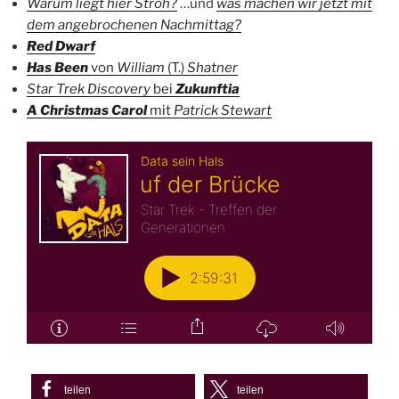
Warum liegt hier Stroh?
…und
was machen wir jetzt mit
dem angebrochenen Nachmittag?
Red Dwarf
Has Been
von
William
(T.)
Shatner
Star Trek Discovery
bei
Zukunftia
A Christmas Carol
mit
Patrick Stewart
teilen
teilen