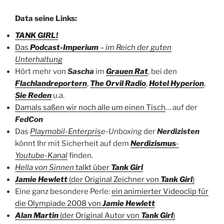
Data seine Links:
TANK GIRL!
Das
Podcast-Imperium
– im Reich der guten
Unterhaltung
Hört mehr von
Sascha
im
Grauen Rat
, bei den
Flachlandreportern
,
The Orvil Radio
,
Hotel Hyperion
,
Sie Reden
u.a.
Damals saßen wir noch alle um einen Tisch
… auf der
FedCon
Das
Playmobil-Enterpris
e-Unboxing
der
Nerdizisten
könnt Ihr mit Sicherheit auf dem
Nerdizismus
-
Youtube-Kanal
finden.
Hella von Sinnen
talkt über
Tank Girl
Jamie Hewlett
(der Original Zeichner von
Tank Girl
)
Eine ganz besondere Perle:
ein animierter Videoclip für
die Olympiade 2008 von
Jamie Hewlett
Alan Martin
(der Original Autor von
Tank Girl
)