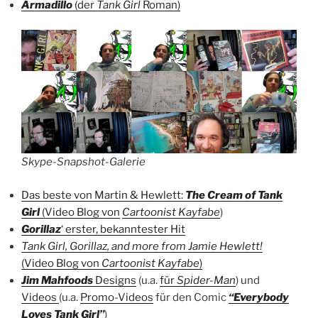
Armadillo
(der
Tank Girl
Roman)
Skype-Snapshot-Galerie
Das beste von Martin & Hewlett:
The Cream of Tank
Girl
(Video Blog von
Cartoonist Kayfabe
)
Gorillaz
‘ erster, bekanntester Hit
Tank Girl, Gorillaz, and more from Jamie Hewlett!
(Video Blog von
Cartoonist Kayfabe
)
Jim Mahfoods
Designs
(u.a.
für
Spider-Man
) und
Videos
(u.a.
Promo-Videos
für den Comic
“Everybody
Loves Tank Girl”
)