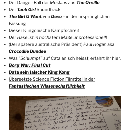
Der Danger-Ball der
Moclans
aus
The Orville
Der
Tank Girl
Soundtrack
The Girl U Want
von
Devo
– in der ursprünglichen
Fassung
Dieser Klingonische Kampfschrei!
Der Hase ist in höchstem Maße unprofessionell!
(Der spätere australische Präsident)
Paul Hogan
aka
Crocodile Dundee
Was
“Schlumpf”
auf Catalanisch heisst, erfahrt Ihr hier.
Borg War
: Final Cut
Data sein falscher King Kong
Übersetzte Science Fiction Filmtitel in der
Fantastischen Wissenschaftlichkeit