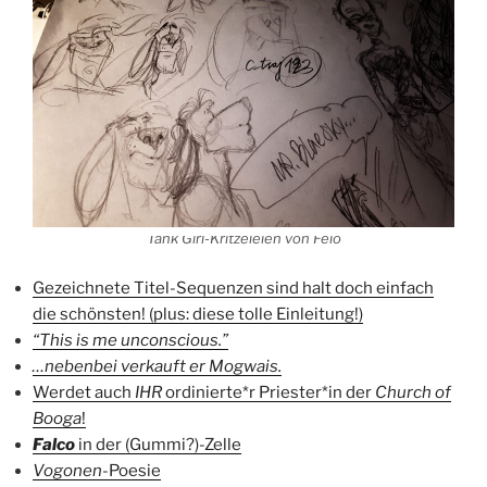
Tank Girl-Kritzeleien von Felo
Gezeichnete Titel-Sequenzen sind halt doch einfach
die schönsten! (plus: diese tolle Einleitung!)
“This is me unconscious.”
…nebenbei verkauft er Mogwais.
Werdet auch
IHR
ordinierte*r Priester*in der
Church of
Booga
!
Falco
in der (Gummi?)-Zelle
Vogonen
-Poesie