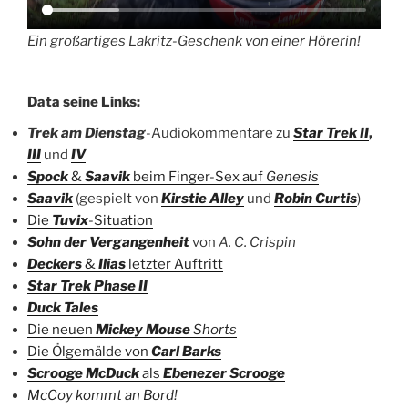
Ein großartiges Lakritz-Geschenk von einer Hörerin!
Data seine Links:
Trek am Dienstag
-Audiokommentare zu
Star Trek II
,
III
und
IV
Spock
&
Saavik
beim Finger-Sex auf
Genesis
Saavik
(gespielt von
Kirstie Alley
und
Robin Curtis
)
Die
Tuvix
-Situation
Sohn der Vergangenheit
von
A. C. Crispin
Deckers
&
Ilias
letzter Auftritt
Star Trek Phase II
Duck Tales
Die neuen
Mickey Mouse
Shorts
Die Ölgemälde von
Carl Barks
Scrooge McDuck
als
Ebenezer Scrooge
McCoy kommt an Bord!