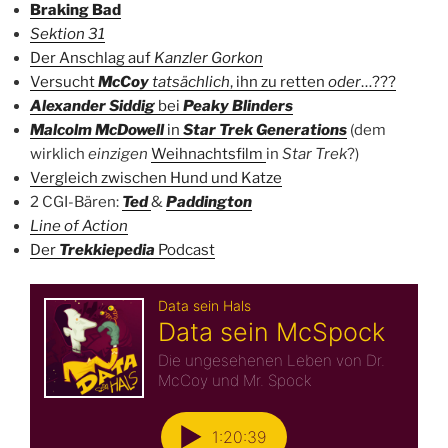
Braking Bad
Sektion 31
Der Anschlag auf
Kanzler Gorkon
Versucht
McCoy
tatsächlich
, ihn zu retten
oder
…???
Alexander Siddig
bei
Peaky Blinders
Malcolm McDowell
in
Star Trek Generations
(dem
wirklich
einzigen
Weihnachtsfilm
in
Star Trek
?)
Vergleich zwischen Hund und Katze
2 CGI-Bären:
Ted
&
Paddington
Line of Action
Der
Trekkiepedia
Podcast