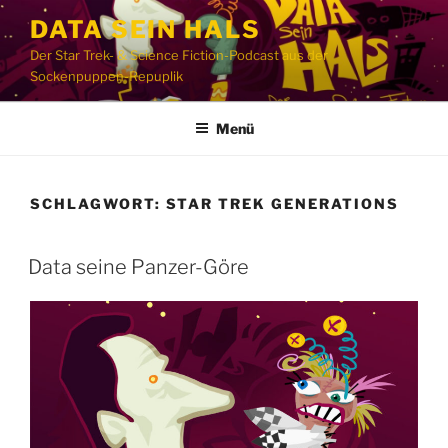
Zum
DATA SEIN HALS
Inhalt
Der Star Trek- & Science Fiction-Podcast aus der
springen
Sockenpuppen-Repuplik
Menü
SCHLAGWORT:
STAR TREK GENERATIONS
Data seine Panzer-Göre