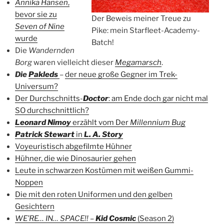
Annika Hansen
,
bevor sie zu
Der Beweis meiner Treue zu
Seven of Nine
Pike: mein Starfleet-Academy-
wurde
Batch!
Die
Wandernden
Borg
waren vielleicht dieser
Megamarsch
.
Die
Pakleds
–
der neue große Gegner im Trek-
Universum?
Der Durchschnitts-
Doctor
: am Ende doch gar nicht mal
SO durchschnittlich?
Leonard Nimoy
erzählt vom Der
Millennium Bug
Patrick Stewart
in
L. A. Story
Voyeuristisch abgefilmte Hühner
Hühner, die wie Dinosaurier gehen
Leute in schwarzen Kostümen mit weißen Gummi-
Noppen
Die mit den roten Uniformen und den gelben
Gesichtern
WE’RE… IN… SPACE!!
–
Kid Cosmic
(Season 2)