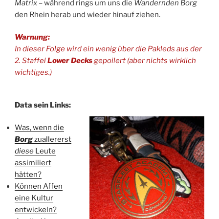
Matrix
– während rings um uns die
Wandernden Borg
den Rhein herab und wieder hinauf ziehen.
Warnung:
In dieser Folge wird ein wenig über die Pakleds aus der
2. Staffel
Lower Decks
gepoilert (aber nichts wirklich
wichtiges.)
Data sein Links:
Was, wenn die
Borg
zuallererst
diese
Leute
assimiliert
hätten?
Können Affen
eine Kultur
entwickeln?