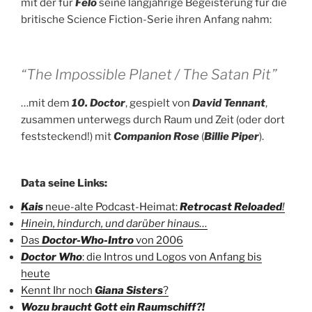
mit der für
Felo
seine langjährige Begeisterung für die
britische Science Fiction-Serie ihren Anfang nahm:
“The Impossible Planet / The Satan Pit”
…mit dem
10. Doctor
, gespielt von
David Tennant
,
zusammen unterwegs durch Raum und Zeit (oder dort
feststeckend!) mit
Companion Rose
(
Billie Piper
).
Data seine Links:
Kais
neue-alte Podcast-Heimat:
Retrocast Reloaded
!
Hinein, hindurch, und darüber hinaus…
Das
Doctor-Who-Intro
von 2006
Doctor Who
: die Intros und Logos von Anfang bis
heute
Kennt Ihr noch
Giana Sisters
?
Wozu braucht Gott ein Raumschiff?!