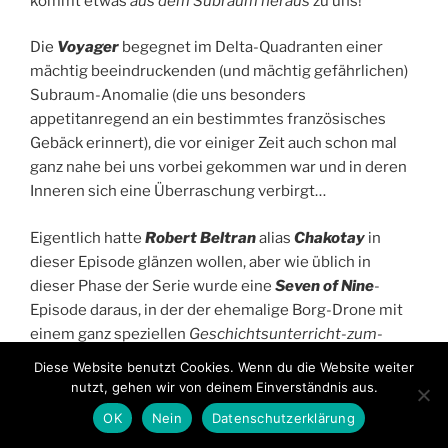
kommt etwas
aus dem
Subraum heraus
zu uns!
Die
Voyager
begegnet im Delta-Quadranten einer
mächtig beeindruckenden (und mächtig gefährlichen)
Subraum-Anomalie (die uns besonders
appetitanregend an ein bestimmtes französisches
Gebäck erinnert), die vor einiger Zeit auch schon mal
ganz nahe bei uns vorbei gekommen war und in deren
Inneren sich eine Überraschung verbirgt…
Eigentlich hatte
Robert Beltran
alias
Chakotay
in
dieser Episode glänzen wollen, aber wie üblich in
dieser Phase der Serie wurde eine
Seven of Nine
-
Episode daraus, in der der ehemalige Borg-Drone mit
einem ganz speziellen
Geschichtsunterricht-zum-
Anfassen
(wieder mal!) etwas über ihr Mensch-Sein
Diese Website benutzt Cookies. Wenn du die Website weiter
beigebracht werden soll.
nutzt, gehen wir von deinem Einverständnis aus.
OK
Nein
Datenschutzerklärung