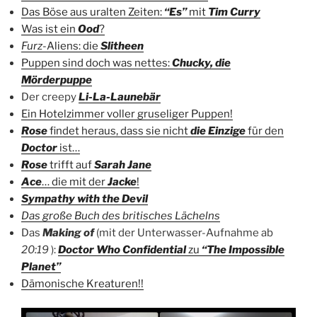
Das Böse aus uralten Zeiten:
“Es”
mit
Tim Curry
Was ist ein
Ood
?
Furz
-Aliens: die
Slitheen
Puppen sind doch was nettes:
Chucky, die
Mörderpuppe
Der creepy
Li-La-Launebär
Ein Hotelzimmer voller gruseliger Puppen!
Rose
findet heraus, dass sie nicht
die Einzige
für den
Doctor
ist…
Rose
trifft auf
Sarah Jane
Ace
… die mit der
Jacke
!
Sympathy with the Devil
Das große Buch des britisches Lächelns
Das
Making of
(mit der Unterwasser-Aufnahme ab
20:19
):
Doctor Who Confidential
zu
“The Impossible
Planet”
Dämonische Kreaturen!!