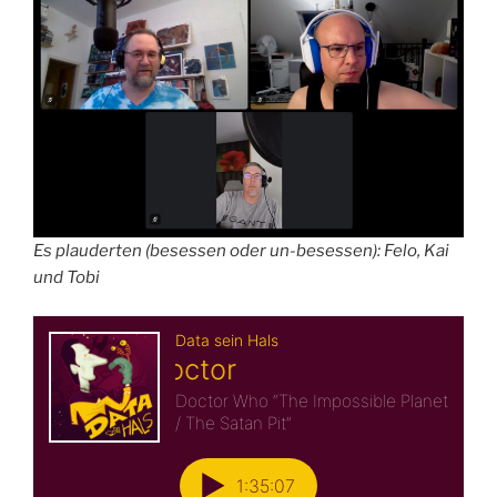
Es plauderten (besessen oder un-besessen): Felo, Kai
und Tobi