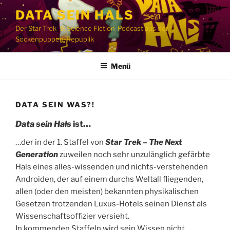
Zum
DATA SEIN HALS
Inhalt
Der Star Trek- & Science Fiction-Podcast aus der
springen
Sockenpuppen-Repuplik
Menü
DATA SEIN WAS?!
Data sein Hals
ist…
…der in der 1. Staffel von
Star Trek – The Next
Generation
zuweilen noch sehr unzulänglich gefärbte
Hals eines alles-wissenden und nichts-verstehenden
Androiden, der auf einem durchs Weltall fliegenden,
allen (oder den meisten) bekannten physikalischen
Gesetzen trotzenden Luxus-Hotels seinen Dienst als
Wissenschaftsoffizier versieht.
In kommenden Staffeln wird sein Wissen nicht