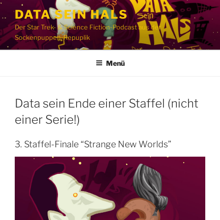
Zum
DATA SEIN HALS
Inhalt
Der Star Trek- & Science Fiction-Podcast aus der
springen
Sockenpuppen-Repuplik
Menü
Data sein Ende einer Staffel (nicht
einer Serie!)
3. Staffel-Finale “Strange New Worlds”