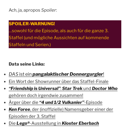
Ach, ja, apropos
Spoiler
:
SPOILER-WARNUNG!
…sowohl für die Episode, als auch für die ganze 3.
Staffel (und mögliche Aussichten auf kommende
Staffeln und Serien.)
Data seine Links:
DAS
ist ein
pangalaktischer Donnergurgler
!
Ein Wort der Showrunner über das Staffel-Finale
“Friendship is Universal”
:
Star Trek
und
Doctor Who
gehören doch irgendwie zusammen!
Ärger über die
“4 und 1/2 Vulkanier”
-Episode
Ken Foree
, der (inoffizielle)
Namensgeber einer der
Episoden der 3. Staffel
Die
Lego®
-Ausstellung in
Kloster Eberbach