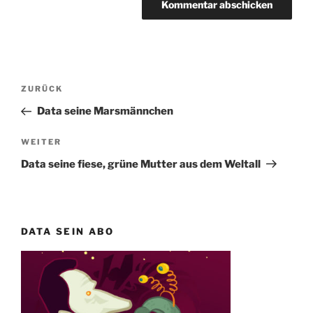
Beitragsnavigation
Vorheriger
ZURÜCK
Beitrag
Data seine Marsmännchen
Nächster
WEITER
Beitrag
Data seine fiese, grüne Mutter aus dem Weltall
DATA SEIN ABO