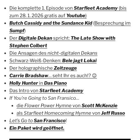
Die komplette 1. Episode von
Starfleet Academy
(bis
zum 28. 1. 2026 gratis auf
Youtube
)
Butch Cassidy and the Sundance Kid
(
Besprechung im
Sumpf
)
Der
Digitale Dekan
spricht:
The Late Show with
Stephen Colbert
Die Ansagen des
nicht-digitalen Dekans
Schwarz-Weiß-Denken:
Bele jagt Lokai
Der holographische
Zeitzeuge
Carrie Bradshaw
… seht Ihr es auch!? 😉
Holly Hunter
in
Das Piano
Das Intro von
Starfleet Academy
If You’re Going to San Fransico…
die
Flower Power Hymne
von
Scott McKenzie
als
Starfleet Homecoming Hymne
von
Jeff Russo
Let’s Go to
San Francisco
!
Ein Paket wird geöffnet.