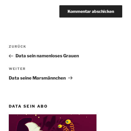
Beitragsnavigation
Vorheriger
ZURÜCK
Beitrag
Data sein namenloses Grauen
Nächster
WEITER
Beitrag
Data seine Marsmännchen
DATA SEIN ABO