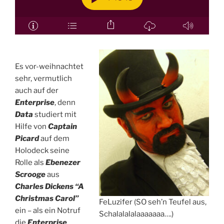
Es vor-weihnachtet
sehr, vermutlich
auch auf der
Enterprise
, denn
Data
studiert mit
Hilfe von
Captain
Picard
auf dem
Holodeck seine
Rolle als
Ebenezer
Scrooge
aus
Charles Dickens “A
Christmas Carol”
FeLuzifer (SO seh’n Teufel aus,
ein – als ein Notruf
Schalalalalaaaaaaa….)
die
Enterprise