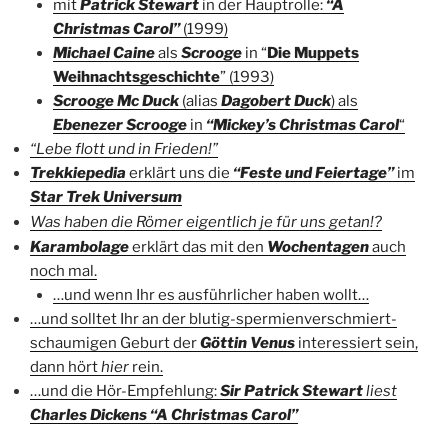
mit
Patrick Stewart
in der Hauptrolle:
“A
Christmas Carol”
(1999)
Michael Caine
als
Scrooge
in “
Die Muppets
Weihnachtsgeschichte
” (1993)
Scrooge Mc Duck
(alias
Dagobert Duck
) als
Ebenezer Scrooge
in
“Mickey’s Christmas Carol
“
“Lebe flott und in Frieden!”
Trekkiepedia
erklärt uns die
“Feste und Feiertage”
im
Star Trek Universum
Was haben die Römer eigentlich je für uns getan!?
Karambolage
erklärt das mit den
Wochentagen
auch
noch mal.
…und wenn Ihr es ausführlicher haben wollt…
…und solltet Ihr an der blutig-spermienverschmiert-
schaumigen Geburt der
Göttin Venus
interessiert sein,
dann hört
hier
rein.
…und die Hör-Empfehlung:
Sir Patrick Stewart
liest
Charles Dickens “A Christmas Carol”