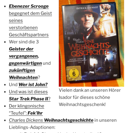
Ebenezer Scrooge
begegnet dem Geist
seines
verstorbenen
Geschäftspartners
Wer sind die 3
Geister der
vergangenen
,
gegenwärtigen
und
zukünftigen
Weihnachten
?
Und
Wer ist John?
Vielen dank an unseren Hörer
Und was ist dieses
Isador für dieses schöne
Star Trek Phase II
?
Weihnachtsgeschenk!
Der klingonische
“Teufel”:
Fek’lhr
Charles Dickens
Weihnachtsgeschichte
in unseren
Lieblings-Adaptionen: