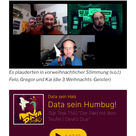
Es plauderten in vorweihnachticher Stimmung (v.o.l:)
Felo, Gregor und Kai (die 3 Weihnachts-Geister)