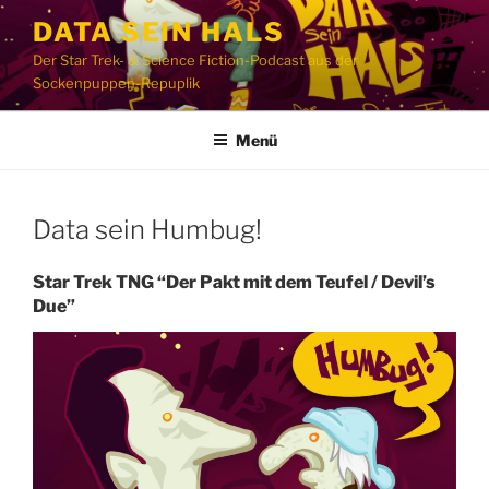
Zum
DATA SEIN HALS
Inhalt
Der Star Trek- & Science Fiction-Podcast aus der
springen
Sockenpuppen-Repuplik
Menü
Data sein Humbug!
Star Trek TNG “Der Pakt mit dem Teufel / Devil’s
Due”