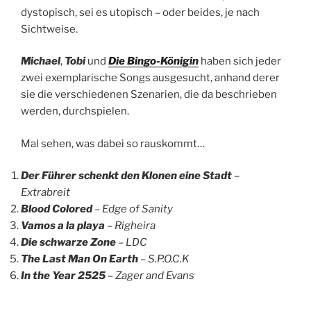
dystopisch, sei es utopisch – oder beides, je nach
Sichtweise.
Michael
,
Tobi
und
Die Bingo-Königin
haben sich jeder
zwei exemplarische Songs ausgesucht, anhand derer
sie die verschiedenen Szenarien, die da beschrieben
werden, durchspielen.
Mal sehen, was dabei so rauskommt…
Der Führer schenkt den Klonen eine Stadt
–
Extrabreit
Blood Colored
–
Edge of Sanity
Vamos a la playa
–
Righeira
Die schwarze Zone
–
LDC
The Last Man On Earth
–
S.P.O.C.K
In the Year 2525
–
Zager and Evans