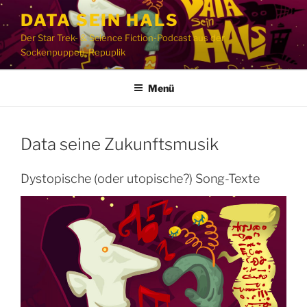
Zum
DATA SEIN HALS
Inhalt
Der Star Trek- & Science Fiction-Podcast aus der
springen
Sockenpuppen-Repuplik
Menü
Data seine Zukunftsmusik
Dystopische (oder utopische?) Song-Texte