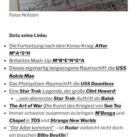
Felos Notizen
Data seine Links:
Die Fortsetzung nach dem Korea-Krieg:
After
M*A*S*H
Brillantes Mash-Up:
M*B*E*N*G*A
Dieses eigenartig langezogene Raumschiff: die
USS
Kelcie Mae
Das
Pfeilspitzen
-Raumschiff: die
USS Dauntless
Eine
Star Trek
-Legende, der große
Clint Howard
!
…sein allererster
Star Trek
-Auftritt als
Balok
The Art of War
(
Die Kunst des Krieges
) von
Sun Tsu
Immer schwerer zusammen zu bringen:
M’Benga
und
Chapel
in
TOS
und
Strange New Worlds
“Die Adler kommen!”
– ist
Radar
vielleicht nicht doch
ein bisschen
Bilbo Beutlin
?