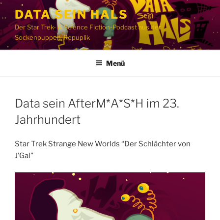
Zum
DATA SEIN HALS
Inhalt
Der Star Trek- & Science Fiction-Podcast aus der
springen
Sockenpuppen-Repuplik
Menü
Data sein AfterM*A*S*H im 23.
Jahrhundert
Star Trek Strange New Worlds “Der Schlächter von
J’Gal”