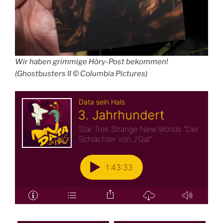
Wir haben grimmige Höry-Post bekommen!
(Ghostbusters II © Columbia Pictures)