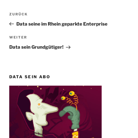
Beitragsnavigation
Vorheriger
ZURÜCK
Beitrag
Data seine im Rhein geparkte Enterprise
Nächster
WEITER
Beitrag
Data sein Grundgütiger!
DATA SEIN ABO