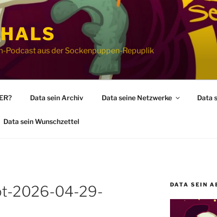
 HALS
ion-Podcast aus der Sockenpuppen-Repuplik
WER?
Data sein Archiv
Data seine Netzwerke
Data 
Data sein Wunschzettel
DATA SEIN A
ot-2026-04-29-