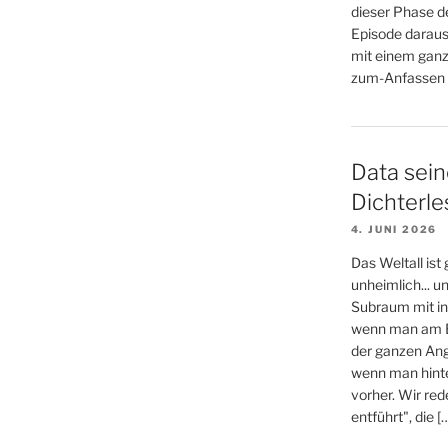
dieser Phase d
Episode daraus
mit einem ganz
zum-Anfassen (
Data sein
Dichterl
4. JUNI 2026
Das Weltall ist
unheimlich... 
Subraum mit in
wenn man am E
der ganzen An
wenn man hinter
vorher. Wir re
entführt", die [