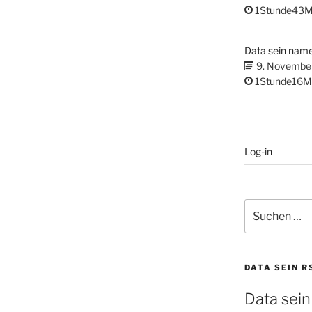
1Stunde43M
Data sein nam
9. Novembe
1Stunde16M
Log-in
Suchen
nach:
DATA SEIN R
Data sein