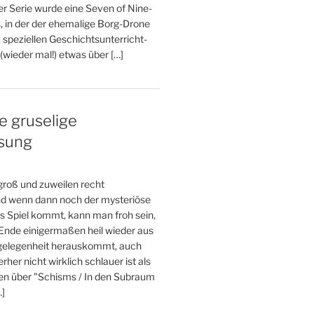
er Serie wurde eine Seven of Nine-
, in der der ehemalige Borg-Drone
 speziellen Geschichtsunterricht-
wieder mal!) etwas über […]
e gruselige
esung
 groß und zuweilen recht
und wenn dann noch der mysteriöse
s Spiel kommt, kann man froh sein,
nde einigermaßen heil wieder aus
gelegenheit herauskommt, auch
her nicht wirklich schlauer ist als
den über "Schisms / In den Subraum
…]