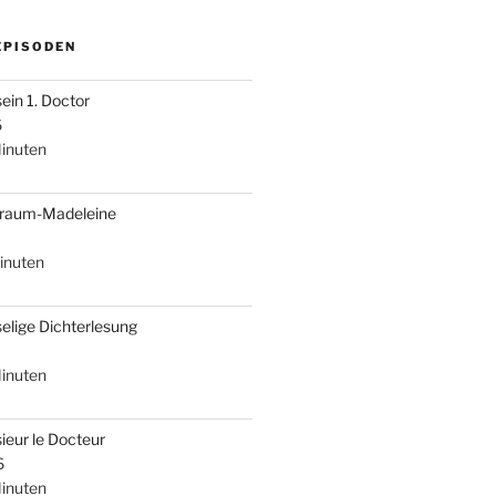
EPISODEN
sein 1. Doctor
6
inuten
braum-Madeleine
inuten
selige Dichterlesung
inuten
ieur le Docteur
6
inuten