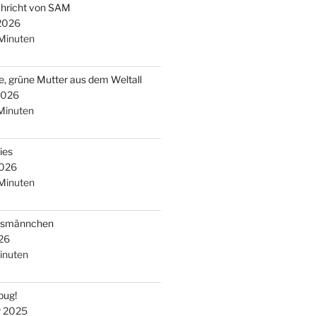
chricht von SAM
 2026
Minuten
e, grüne Mutter aus dem Weltall
2026
Minuten
ies
2026
Minuten
arsmännchen
26
inuten
bug!
r 2025