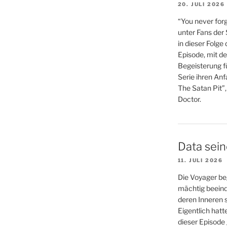
20. JULI 2026
“You never forg
unter Fans der
in dieser Folge
Episode, mit de
Begeisterung fü
Serie ihren An
The Satan Pit”,
Doctor.
Data sei
11. JULI 2026
Die Voyager be
mächtig beein
deren Inneren s
Eigentlich hatt
dieser Episode 