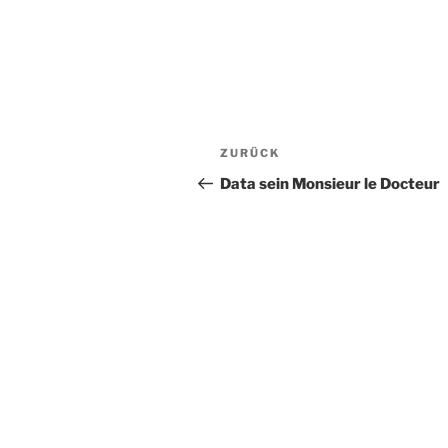
Beitragsnavigation
Vorheriger
ZURÜCK
Beitrag
Data sein Monsieur le Docteur