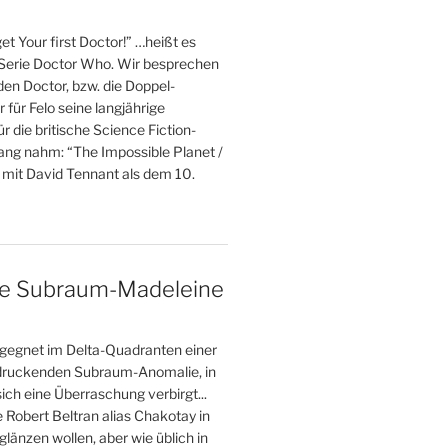
et Your first Doctor!” …heißt es
 Serie Doctor Who. Wir besprechen
 den Doctor, bzw. die Doppel-
r für Felo seine langjährige
r die britische Science Fiction-
fang nahm: “The Impossible Planet /
 mit David Tennant als dem 10.
ne Subraum-Madeleine
gegnet im Delta-Quadranten einer
druckenden Subraum-Anomalie, in
ich eine Überraschung verbirgt...
e Robert Beltran alias Chakotay in
glänzen wollen, aber wie üblich in