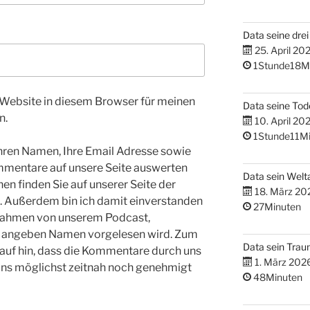
Data seine dre
25. April 20
1Stunde18M
Website in diesem Browser für meinen
Data seine Tod
n.
10. April 20
1Stunde11Mi
hren Namen, Ihre Email Adresse sowie
ommentare auf unsere Seite auswerten
Data sein Welta
en finden Sie auf unserer Seite der
18. März 20
Außerdem bin ich damit einverstanden
27Minuten
Rahmen von unserem Podcast,
 angeben Namen vorgelesen wird. Zum
Data sein Tra
auf hin, dass die Kommentare durch uns
1. März 202
ns möglichst zeitnah noch genehmigt
48Minuten