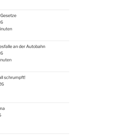
i Gesetze
26
inuten
esfalle an der Autobahn
26
nuten
ll schrumpft!
26
uma
6