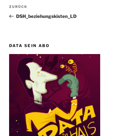
Beitragsnavigation
Vorheriger
ZURÜCK
Beitrag
DSH_beziehungskisten_LD
DATA SEIN ABO