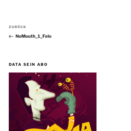
Beitragsnavigation
Vorheriger
ZURÜCK
Beitrag
NoMouth_1_Felo
DATA SEIN ABO