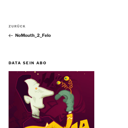
Beitragsnavigation
Vorheriger
ZURÜCK
Beitrag
NoMouth_2_Felo
DATA SEIN ABO