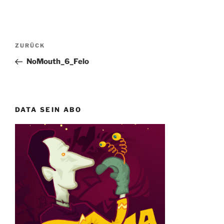
Beitragsnavigation
Vorheriger
ZURÜCK
Beitrag
NoMouth_6_Felo
DATA SEIN ABO