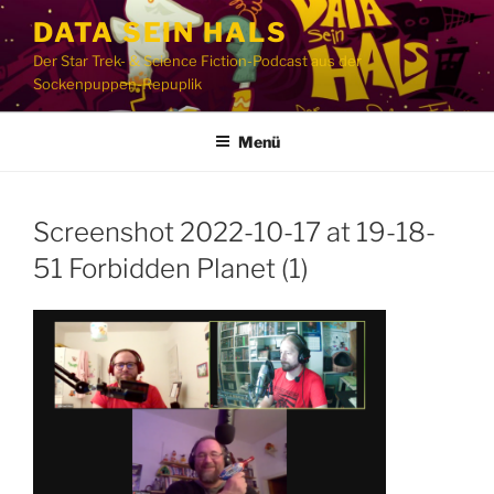
Zum
DATA SEIN HALS
Inhalt
Der Star Trek- & Science Fiction-Podcast aus der
springen
Sockenpuppen-Repuplik
Menü
Screenshot 2022-10-17 at 19-18-
51 Forbidden Planet (1)