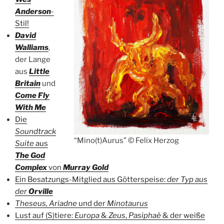
Anderson
-
Stil!
David
Walliams
,
der Lange
aus
Little
Britain
und
Come Fly
With Me
Die
Soundtrack
“Mino(t)Aurus” © Felix Herzog
Suite
aus
The God
Complex
von
Murray Gold
Ein Besatzungs-Mitglied aus Götterspeise:
der Typ aus
der
Orville
Theseus,
Ariadne
und der
Minotaurus
Lust auf (S)tiere:
Europa
&
Zeus
,
Pasiphaë
& der weiße