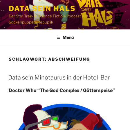
Zum
DATA SEIN HALS
Inhalt
Der Star Trek- & Science Fiction-Podcast aus der
springen
Sockenpuppen-Repuplik
Menü
SCHLAGWORT:
ABSCHWEIFUNG
Data sein Minotaurus in der Hotel-Bar
Doctor Who “The God Complex / Götterspeise”