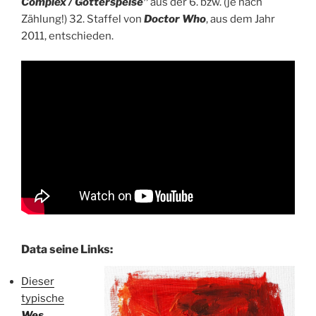
Complex / Götterspeise”
aus der 6. bzw. (je nach
Zählung!) 32. Staffel von
Doctor Who
, aus dem Jahr
2011, entschieden.
Data seine Links:
Dieser
typische
Wes