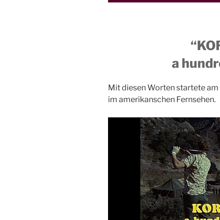
“KO
a hundr
Mit diesen Worten startete am
im amerikanschen Fernsehen.