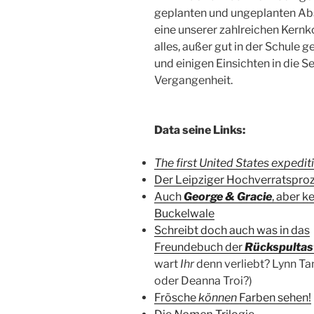
geplanten und ungeplanten Ab
eine unserer zahlreichen Kern
alles, außer gut in der Schule 
und einigen Einsichten in die Se
Vergangenheit.
Data seine Links:
The first United States expedit
Der Leipziger Hochverratspro
Auch
George & Gracie
, aber k
Buckelwale
Schreibt doch auch was in das
Freundebuch der
Rückspultas
wart
Ihr
denn verliebt? Lynn Ta
oder Deanna Troi?)
Frösche
können
Farben sehen!