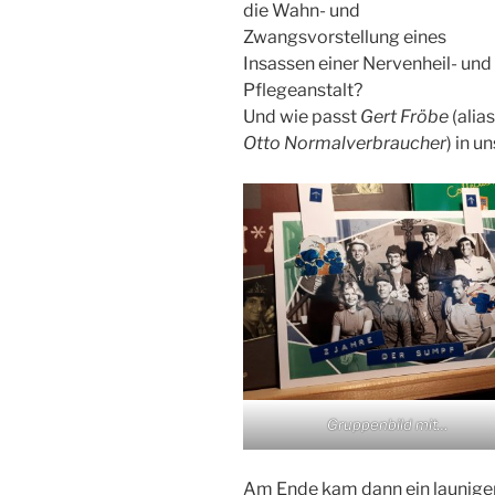
die Wahn- und
Zwangsvorstellung eines
Insassen einer Nervenheil- und
Pflegeanstalt?
Und wie passt
Gert Fröbe
(alias
Otto Normalverbraucher
) in 
Gruppenbild mit…
Am Ende kam dann ein launiger