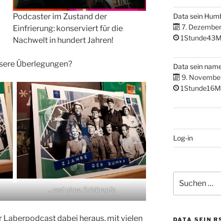
Podcaster im Zustand der
Data sein Hum
7. Dezembe
Einfrierung: konserviert für die
1Stunde43M
Nachwelt in hundert Jahren!
unsere Überlegungen?
Data sein nam
9. Novembe
1Stunde16M
Log-in
Suchen
nach:
…und ohne Schlümpfe
 Laberpodcast dabei heraus, mit vielen
DATA SEIN R