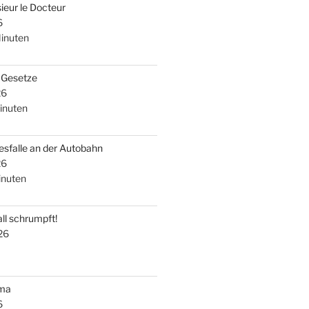
ieur le Docteur
6
inuten
i Gesetze
26
inuten
esfalle an der Autobahn
26
nuten
ll schrumpft!
26
uma
6