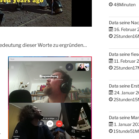
48Minuten
Data seine Na
16. Februar
2Stunden16
 Bedeutung dieser Worte zu ergründen…
Data seine fies
11. Februar 
2Stunden17
Data seine Erst
24. Januar 
2Stunden15
Data seine M
1. Januar 20
1Stunde51M
r