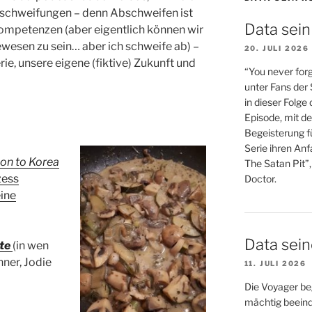
schweifungen – denn Abschweifen ist
Data sein
kompetenzen (aber eigentlich können wir
gewesen zu sein… aber ich schweife ab) –
20. JULI 2026
rie, unsere eigene (fiktive) Zukunft und
“You never forg
unter Fans der
in dieser Folge
Episode, mit de
Begeisterung fü
Serie ihren An
ion to Korea
The Satan Pit”,
zess
Doctor.
eine
Data sei
te
(in wen
nner, Jodie
11. JULI 2026
Die Voyager be
mächtig beein