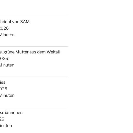
chricht von SAM
 2026
Minuten
e, grüne Mutter aus dem Weltall
2026
Minuten
ies
2026
Minuten
arsmännchen
26
inuten