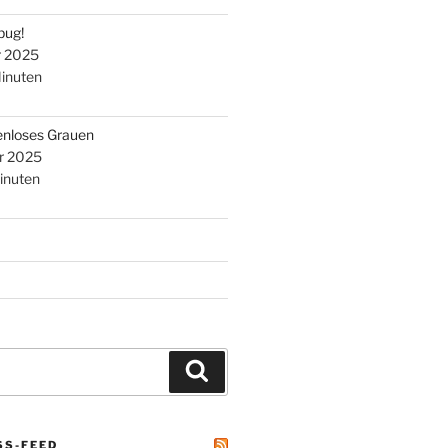
bug!
r 2025
inuten
enloses Grauen
r 2025
inuten
Suchen
SS-FEED