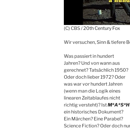
(C) CBS /
20th Century Fox
Wir versuchen, Sinn & tiefere
Was passiert in hundert
Jahren? Und von wann aus
gerechnet? Tatsächlich 1950?
Oder doch lieber 1972? Oder
was war
vor
hundert Jahren
(wenn man die Logik eines
linearen Zeitablaufes nicht
richtig versteht)? Ist
M*A*S*H
ein historisches Dokument?
Ein Märchen? Eine Parabel?
Science Fiction? Oder doch nu