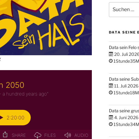
Suchen
nach:
DATA SEINE 
Data sein Felo 
20. Juli 202
g
1Stunde35M
Data seine Su
11. Juli 2026
1Stunde18M
Data seine gru
4. Juni 2026
1Stunde34M