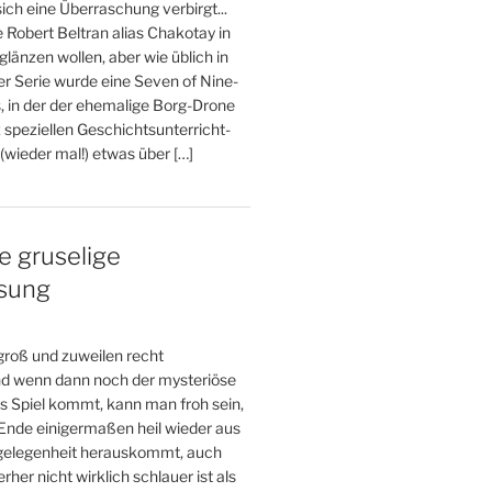
ich eine Überraschung verbirgt...
e Robert Beltran alias Chakotay in
glänzen wollen, aber wie üblich in
er Serie wurde eine Seven of Nine-
, in der der ehemalige Borg-Drone
 speziellen Geschichtsunterricht-
wieder mal!) etwas über […]
e gruselige
esung
 groß und zuweilen recht
und wenn dann noch der mysteriöse
s Spiel kommt, kann man froh sein,
nde einigermaßen heil wieder aus
gelegenheit herauskommt, auch
her nicht wirklich schlauer ist als