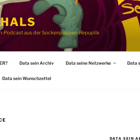
 HALS
ion-Podcast aus der Sockenpuppen-Repuplik
WER?
Data sein Archiv
Data seine Netzwerke
Data 
Data sein Wunschzettel
CE
DATA SEIN A