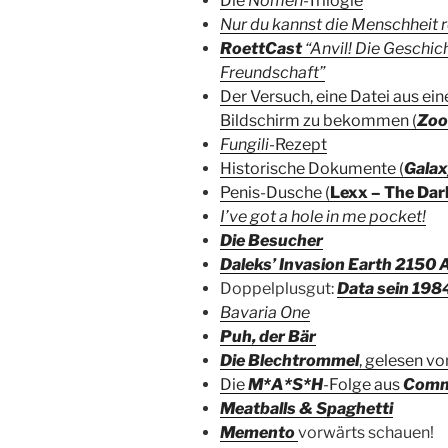
Die
Nomen
-Trilogie
Nur du kannst die Menschheit r
RoettCast
“Anvil! Die Geschic
Freundschaft”
Der Versuch, eine Datei aus ei
Bildschirm zu bekommen (
Zoo
Fungili
-Rezept
Historische Dokumente (
Galax
Penis-Dusche (
Lexx – The Dar
I’ve got a hole in me pocket!
Die Besucher
Daleks’ Invasion Earth 2150 A
Doppelplusgut:
Data sein 198
Bavaria One
Puh, der Bär
Die Blechtrommel
, gelesen v
Die
M*A*S*H
-Folge aus
Comm
Meatballs & Spaghetti
Memento
vorwärts schauen!