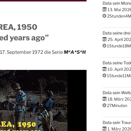
Data sein Mons
13. Mai 202
2Stunden4M
REA, 1950
Data seine dre
ed years ago”
25. April 20
1Stunde18M
 17. September 1972 die Serie
M*A*S*H
Data seine Tod
10. April 20
1Stunde11Mi
Data sein Welta
18. März 20
27Minuten
Data sein Tra
1. März 202