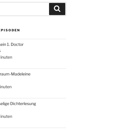
Suchen
EPISODEN
sein 1. Doctor
6
inuten
braum-Madeleine
inuten
selige Dichterlesung
inuten