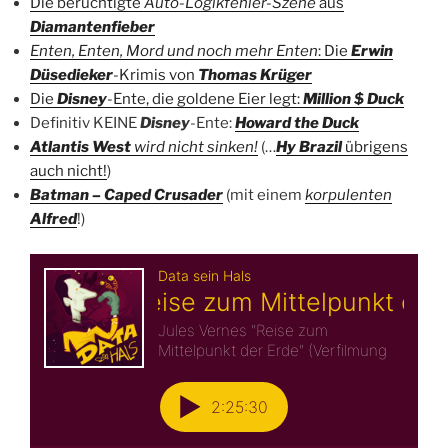
Die berüchtigte
Auto-Logikfehler
-Szene
aus
Diamantenfieber
Enten, Enten, Mord und noch mehr Enten
: Die
Erwin
Düsedieker
-Krimis von
Thomas Krüger
Die
Disney
-Ente, die goldene Eier legt:
Million $ Duck
Definitiv KEINE
Disney
-Ente:
Howard the Duck
Atlantis West
wird nicht sinken!
(…
Hy Brazil
übrigens
auch nicht!
)
Batman – Caped Crusader
(mit einem
korpulenten
Alfred
!)