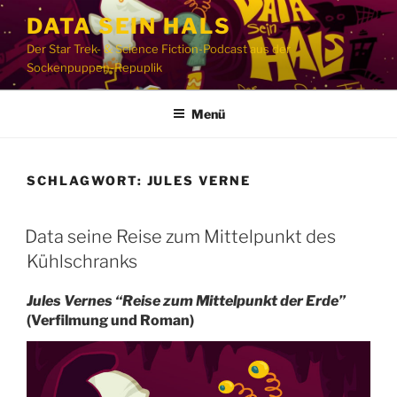
Zum
DATA SEIN HALS
Inhalt
Der Star Trek- & Science Fiction-Podcast aus der
springen
Sockenpuppen-Repuplik
Menü
SCHLAGWORT:
JULES VERNE
Data seine Reise zum Mittelpunkt des
Kühlschranks
Jules Vernes “Reise zum Mittelpunkt der Erde”
(Verfilmung und Roman)