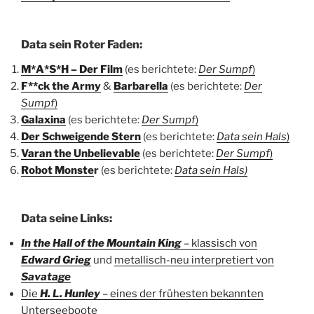
Data sein Roter Faden:
M*A*S*H – Der Film
(es berichtete:
Der Sumpf
)
F**ck the Army
&
Barbarella
(es berichtete:
Der
Sumpf
)
Galaxina
(es berichtete:
Der Sumpf
)
Der Schweigende Stern
(es berichtete:
Data sein Hals
)
Varan the Unbelievable
(es berichtete:
Der Sumpf
)
Robot Monste
r
(es berichtete:
Data sein Hals)
Data seine Links:
In the Hall of the Mountain King
– klassisch von
Edward Grieg
und
metallisch-neu interpretiert von
Savatage
Die
H. L. Hunley
– eines der frühesten bekannten
Unterseeboote