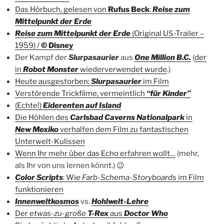
Das Hörbuch, gelesen von
Rufus Beck
:
Reise zum
Mittelpunkt der Erde
Reise zum Mittelpunkt der Erde
(Original US-Trailer –
1959) /
© Disney
Der Kampf der
Slurpasaurier
aus
One Million B.C.
(
der
in
Robot Monster
wiederverwendet wurde
.)
Heute ausgestorben:
Slurpasaurier
im Film
Verstörende Trickfilme, vermeintlich
“für Kinder”
(Echte!)
Eiderenten auf Island
Die Höhlen des
Carlsbad Caverns Nationalpark
in
New Mexiko
verhalfen dem Film zu fantastischen
Unterwelt-Kulissen
Wenn Ihr mehr über das Echo erfahren wollt…
(mehr,
als Ihr von uns lernen könnt.) 😉
Color Scripts
: Wie
Farb-Schema-Storyboards
im Film
funktionieren
Innenweltkosmos
vs.
Hohlwelt-Lehre
Der
etwas-zu-große
T-Rex
aus
Doctor Who