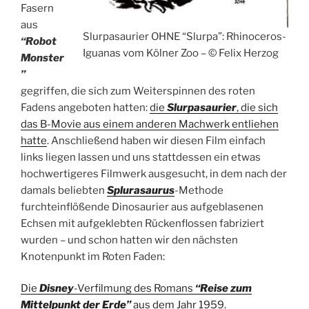
Fasern
aus
Slurpasaurier OHNE “Slurpa”: Rhinoceros-
“Robot
Iguanas vom Kölner Zoo – © Felix Herzog
Monster
”
gegriffen, die sich zum Weiterspinnen des roten
Fadens angeboten hatten:
die
Slurpasaurier
, die sich
das B-Movie aus einem anderen Machwerk entliehen
hatte
. Anschließend haben wir diesen Film einfach
links liegen lassen und uns stattdessen ein etwas
hochwertigeres Filmwerk ausgesucht, in dem nach der
damals beliebten
Splurasaurus
-Methode
furchteinflößende Dinosaurier aus aufgeblasenen
Echsen mit aufgeklebten Rückenflossen fabriziert
wurden – und schon hatten wir den nächsten
Knotenpunkt im Roten Faden:
Die
Disney
-Verfilmung des Romans
“Reise zum
Mittelpunkt der Erde”
aus dem Jahr 1959.