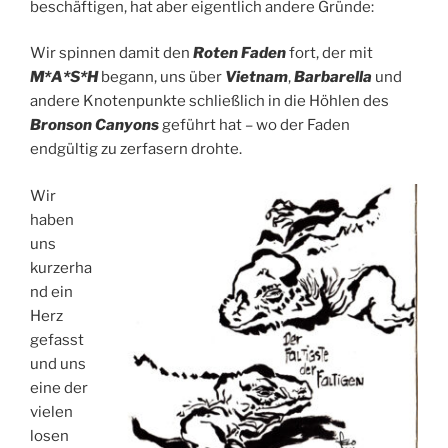
beschäftigen, hat aber eigentlich andere Gründe:
Wir spinnen damit den
Roten Faden
fort, der mit
M*A*S*H
begann, uns über
Vietnam
,
Barbarella
und
andere Knotenpunkte schließlich in die Höhlen des
Bronson Canyons
geführt hat – wo der Faden
endgültig zu zerfasern drohte.
Wir
haben
uns
kurzerha
nd ein
Herz
gefasst
und uns
eine der
vielen
losen