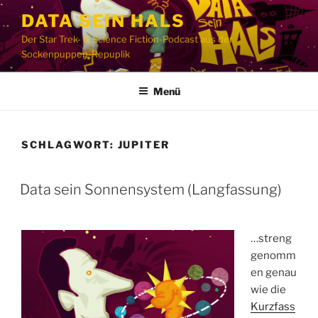
Zum
DATA SEIN HALS
Inhalt
Der Star Trek- & Science Fiction-Podcast aus der
springen
Sockenpuppen-Repuplik
Menü
SCHLAGWORT:
JUPITER
Data sein Sonnensystem (Langfassung)
…streng
genomm
en genau
wie die
Kurzfass