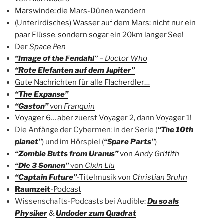
Marswinde: die Mars-Dünen wandern
(Unterirdisches) Wasser auf dem Mars: nicht nur ein
paar Flüsse, sondern sogar ein 20km langer See!
Der
Space Pen
“Image of the Fendahl”
–
Doctor Who
“Rote Elefanten auf dem Jupiter”
Gute Nachrichten für alle Flacherdler…
“The Expanse”
“Gaston”
von
Franquin
Voyager 6
… aber zuerst
Voyager 2
, dann
Voyager 1
!
Die Anfänge der Cybermen: in der Serie (
“The 10th
planet”
) und im Hörspiel (
“Spare Parts”
)
“Zombie Butts from Uranus”
von
Andy Griffith
“Die 3 Sonnen”
von
Cixin Liu
“Captain Future”
-Titelmusik von
Christian Bruhn
Raumzeit
-Podcast
Wissenschafts-Podcasts bei Audible:
Du so als
Physiker
&
Undoder zum Quadrat