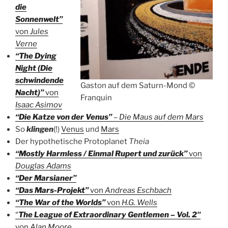
die
Sonnenwelt”
von
Jules
Verne
“The Dying
Night (Die
schwindende
Gaston auf dem Saturn-Mond ©
Nacht)”
von
Franquin
Isaac Asimov
“Die Katze von der Venus”
–
Die Maus auf dem Mars
So
klingen
(!)
Venus
und
Mars
Der hypothetische Protoplanet
Theia
“Mostly Harmless / Einmal Rupert und zurück”
von
Douglas Adams
“Der Marsianer”
“Das Mars-Projekt”
von
Andreas Eschbach
“The War of the Worlds”
von
H.G. Wells
“
The League of Extraordinary Gentlemen – Vol. 2″
von
Alan Moore