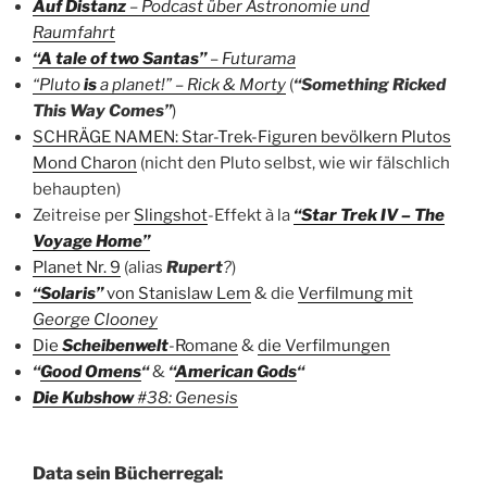
Auf Distanz
– Podcast über Astronomie und
Raumfahrt
“A tale of two Santas”
–
Futurama
“Pluto
is
a planet!” – Rick & Morty
(
“Something Ricked
This Way Comes”
)
SCHRÄGE NAMEN: Star-Trek-Figuren bevölkern Plutos
Mond Charon
(nicht den Pluto selbst, wie wir fälschlich
behaupten)
Zeitreise per
Slingshot
-Effekt à la
“Star Trek IV – The
Voyage Home”
Planet Nr. 9
(alias
Rupert
?
)
“Solaris”
von Stanislaw Lem
& die
Verfilmung mit
George Clooney
Die
Scheibenwelt
-Romane
&
die Verfilmungen
“
Good Omens
“
&
“
American Gods
“
Die Kubshow
#38: Genesis
Data sein Bücherregal: