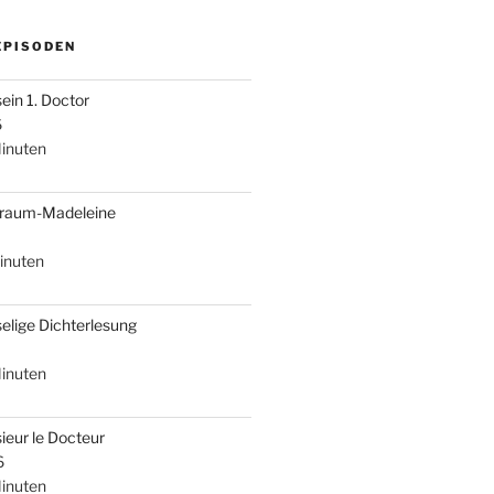
EPISODEN
sein 1. Doctor
6
inuten
braum-Madeleine
inuten
selige Dichterlesung
inuten
ieur le Docteur
6
inuten