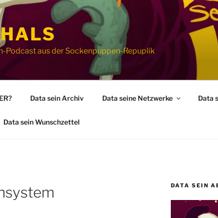
 HALS
ion-Podcast aus der Sockenpuppen-Repuplik
WER?
Data sein Archiv
Data seine Netzwerke
Data 
Data sein Wunschzettel
DATA SEIN A
ensystem