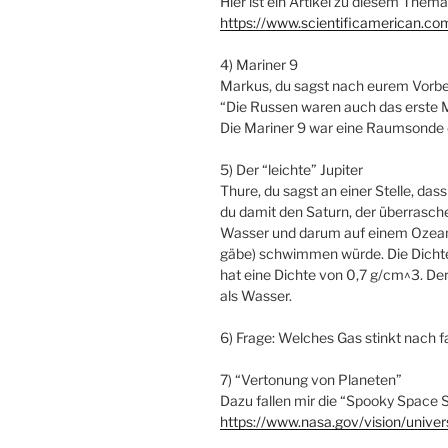
Hier ist ein Artikel zu diesem Thema
https://www.scientificamerican.com/
4) Mariner 9
Markus, du sagst nach eurem Vorbe
“Die Russen waren auch das erste M
Die Mariner 9 war eine Raumsonde
5) Der “leichte” Jupiter
Thure, du sagst an einer Stelle, dass 
du damit den Saturn, der überrasche
Wasser und darum auf einem Ozean a
gäbe) schwimmen würde. Die Dichte
hat eine Dichte von 0,7 g/cm^3. Der
als Wasser.
6) Frage: Welches Gas stinkt nach f
7) “Vertonung von Planeten”
Dazu fallen mir die “Spooky Space 
https://www.nasa.gov/vision/unive