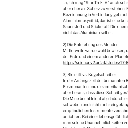
Ja, ich mag “Star Trek IV” auch seh
aber eher als Scherz zu verstehen. E
Bezeichnung in Verbindung gebracht
Aluminiumoxynitrid, das ist eine k
Sauerstoff und Stickstoff. Die chem
nicht das Aluminium selbst.
2) Die Entstehung des Mondes
Mittlerweile wurde wohl bewiesen, 
der Erde und einem anderen Planete
https://sciencev2.orf.at/stories/17
3) Bleistift vs. Kugelschreiber
In der Anfangszeit der bemannten 
Kosmonauten und die amerikanischen 
aber heraus, dass diese Schreibgerä
Die Mine bricht leicht ab, dadurch
schweben und nicht mehr eingefang
empfindlichen Instrumente versch
anrichten. Bei einer lebensgefährlic
man solche Unannehmlichkeiten ve