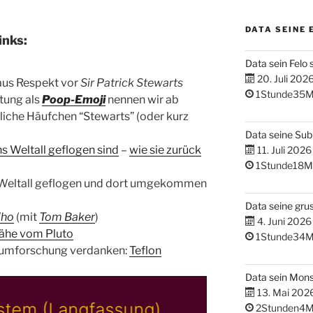
DATA SEINE 
inks:
Data sein Felo 
20. Juli 202
aus Respekt vor
Sir Patrick Stewarts
1Stunde35M
tung als
Poop-Emoji
nennen wir ab
liche Häufchen “Stewarts” (oder kurz
Data seine Su
ns Weltall geflogen sind
–
wie sie zurück
11. Juli 2026
1Stunde18M
ins Weltall geflogen und dort umgekommen
Data seine gru
Who
(mit
Tom Baker
)
4. Juni 2026
Nähe vom Pluto
1Stunde34M
aumforschung verdanken:
Teflon
Data sein Mons
13. Mai 202
2Stunden4M