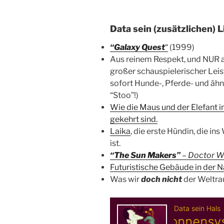
Data sein (zusätzlichen) L
“Galaxy Quest
“
(1999)
Aus reinem Respekt, und NUR 
großer schauspielerischer Leis
sofort Hunde-, Pferde- und ähn
“Stoo”!)
Wie die Maus und der Elefant i
gekehrt sind.
Laika
, die erste Hündin, die 
ist.
“The Sun Makers”
– Doctor 
Futuristische Gebäude in der 
Was wir
doch nicht
der Weltr