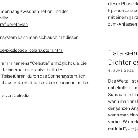
dieser Phase d
Episode daraus
ammenhang zwischen Teflon und der
mit einem ganz
dia:
zum-Anfassen (
trafluorethylen
ensystem kann man sich auch mit dieser
ace/pixelspace_solarsystem.html
Data sein
Dichterl
amm namens “Celestia” ermöglicht u.a. die
kte innerhalb und außerhalb des
4. JUNI 2026
 “Reiseführer” durch das Sonnensystem. Ich
Das Weltall ist
t ausprobiert, finde es aber spannend und es
unheimlich... 
Subraum mit in
ite von Celestia:
wenn man am E
der ganzen An
wenn man hinter
vorher. Wir re
entführt", die [