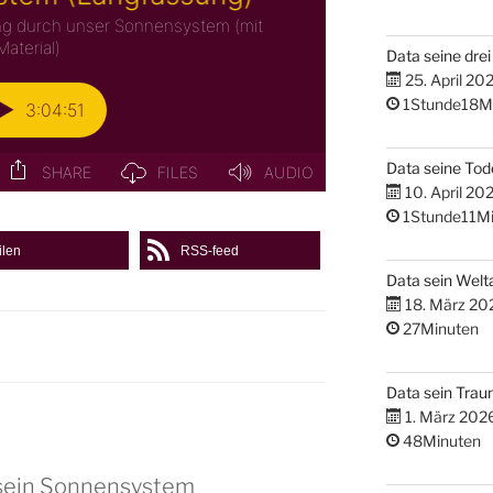
Data seine dre
25. April 20
1Stunde18M
Data seine Tod
10. April 20
1Stunde11Mi
ilen
RSS-feed
Data sein Welta
18. März 20
27Minuten
Data sein Tra
1. März 202
48Minuten
 sein Sonnensystem