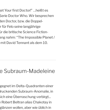
et Your first Doctor!” …heißt es
 Serie Doctor Who. Wir besprechen
 den Doctor, bzw. die Doppel-
r für Felo seine langjährige
r die britische Science Fiction-
fang nahm: “The Impossible Planet /
 mit David Tennant als dem 10.
ne Subraum-Madeleine
gegnet im Delta-Quadranten einer
druckenden Subraum-Anomalie, in
ich eine Überraschung verbirgt...
e Robert Beltran alias Chakotay in
glänzen wollen, aber wie üblich in