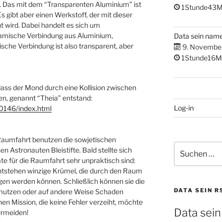
r. Das mit dem “Transparenten Aluminium” ist
1Stunde43M
s gibt aber einen Werkstoff, der mit dieser
 wird. Dabei handelt es sich um
eramische Verbindung aus Aluminium,
Data sein nam
ische Verbindung ist also transparent, aber
9. Novembe
1Stunde16M
dass der Mond durch eine Kollision zwischen
n, genannt “Theia” entstand:
Log-in
40146/index.html
Raumfahrt benutzen die sowjetischen
Suchen
Astronauten Bleistifte. Bald stellte sich
nach:
te für die Raumfahrt sehr unpraktisch sind:
 entstehen winzige Krümel, die durch den Raum
en werden können. Schließlich können sie die
DATA SEIN R
mutzen oder auf andere Weise Schaden
hen Mission, die keine Fehler verzeiht, möchte
Data sein
rmeiden!