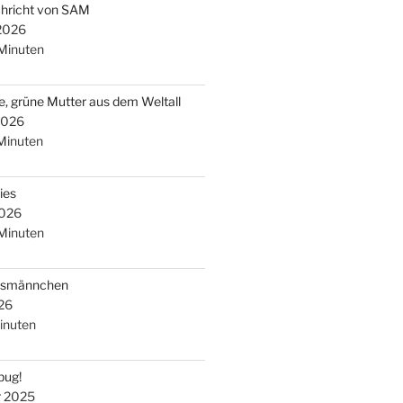
chricht von SAM
 2026
Minuten
e, grüne Mutter aus dem Weltall
2026
Minuten
ies
2026
Minuten
arsmännchen
26
inuten
bug!
r 2025