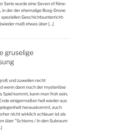
er Serie wurde eine Seven of Nine-
, in der der ehemalige Borg-Drone
 speziellen Geschichtsunterricht-
wieder mal!) etwas über […]
e gruselige
esung
 groß und zuweilen recht
und wenn dann noch der mysteriöse
s Spiel kommt, kann man froh sein,
nde einigermaßen heil wieder aus
gelegenheit herauskommt, auch
her nicht wirklich schlauer ist als
den über "Schisms / In den Subraum
…]