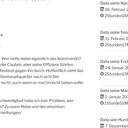
Data seine Na
16. Februar
2Stunden16
Data seine fies
HR
11. Februar 
2Stunden17
!
n. Wer hatte dabei eigentlich das Kommando?
Data seine Erst
der Captain, aber seine Offiziere führten
24. Januar 
uterei gegen ihn durch. Hoffentlich zieht das
2Stunden15
ttenhauptquartier nach sich! Der
recht, auch wenn er mal Unrecht haben sollte
Data seine M
1. Januar 20
chwindigkeit habe ich kein Problem, wer
1Stunde51M
ie? Zu eurer Reise und den einzelnen
nmerkungen:
Data sein Hum
7. Dezembe