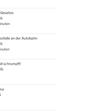
i Gesetze
26
inuten
esfalle an der Autobahn
26
nuten
ll schrumpft!
26
uma
6