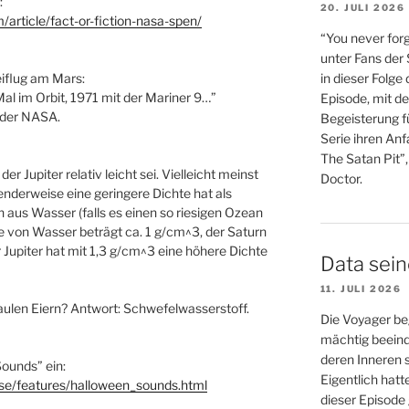
:
20. JULI 2026
article/fact-or-fiction-nasa-spen/
“You never forg
unter Fans der
in dieser Folge
iflug am Mars:
al im Orbit, 1971 mit der Mariner 9…”
Episode, mit de
 der NASA.
Begeisterung fü
Serie ihren An
The Satan Pit”,
der Jupiter relativ leicht sei. Vielleicht meinst
Doctor.
nderweise eine geringere Dichte hat als
us Wasser (falls es einen so riesigen Ozean
 von Wasser beträgt ca. 1 g/cm^3, der Saturn
 Jupiter hat mit 1,3 g/cm^3 eine höhere Dichte
Data sei
11. JULI 2026
aulen Eiern? Antwort: Schwefelwasserstoff.
Die Voyager be
mächtig beein
deren Inneren s
Sounds” ein:
Eigentlich hatt
rse/features/halloween_sounds.html
dieser Episode 