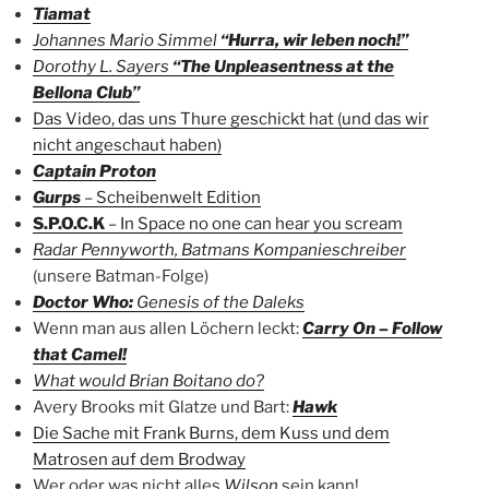
Tiamat
Johannes Mario Simmel
“Hurra, wir leben noch!”
Dorothy L. Sayers
“The Unpleasentness at the
Bellona Club”
Das Video, das uns Thure geschickt hat (und das wir
nicht angeschaut haben)
Captain Proton
Gurps
– Scheibenwelt Edition
S.P.O.C.K
– In Space no one can hear you scream
Radar Pennyworth, Batmans Kompanieschreiber
(unsere Batman-Folge)
Doctor Who:
Genesis of the Daleks
Wenn man aus allen Löchern leckt:
Carry On – Follow
that Camel!
What would Brian Boitano do?
Avery Brooks mit Glatze und Bart:
Hawk
Die Sache mit Frank Burns, dem Kuss und dem
Matrosen auf dem Brodway
Wer oder was nicht alles
Wilson
sein kann!