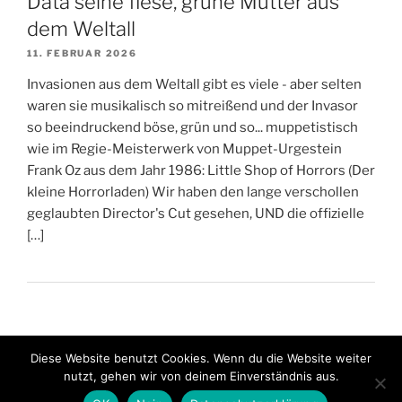
Data seine fiese, grüne Mutter aus
dem Weltall
11. FEBRUAR 2026
Invasionen aus dem Weltall gibt es viele - aber selten
waren sie musikalisch so mitreißend und der Invasor
so beeindruckend böse, grün und so... muppetistisch
wie im Regie-Meisterwerk von Muppet-Urgestein
Frank Oz aus dem Jahr 1986: Little Shop of Horrors (Der
kleine Horrorladen) Wir haben den lange verschollen
geglaubten Director's Cut gesehen, UND die offizielle
[…]
Diese Website benutzt Cookies. Wenn du die Website weiter
nutzt, gehen wir von deinem Einverständnis aus.
Stolz präsentiert von WordPress