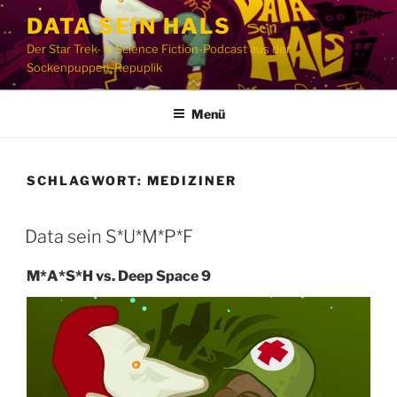
Zum
DATA SEIN HALS
Inhalt
Der Star Trek- & Science Fiction-Podcast aus der
springen
Sockenpuppen-Repuplik
Menü
SCHLAGWORT:
MEDIZINER
Data sein S*U*M*P*F
M*A*S*H vs. Deep Space 9