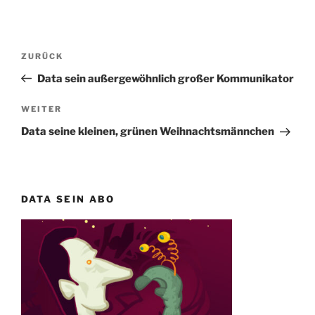
Beitragsnavigation
Vorheriger
ZURÜCK
Beitrag
Data sein außergewöhnlich großer Kommunikator
Nächster
WEITER
Beitrag
Data seine kleinen, grünen Weihnachtsmännchen
DATA SEIN ABO