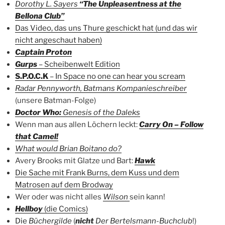
Dorothy L. Sayers
“The Unpleasentness at the
Bellona Club”
Das Video, das uns Thure geschickt hat (und das wir
nicht angeschaut haben)
Captain Proton
Gurps
– Scheibenwelt Edition
S.P.O.C.K
– In Space no one can hear you scream
Radar Pennyworth, Batmans Kompanieschreiber
(unsere Batman-Folge)
Doctor Who:
Genesis of the Daleks
Wenn man aus allen Löchern leckt:
Carry On – Follow
that Camel!
What would Brian Boitano do?
Avery Brooks mit Glatze und Bart:
Hawk
Die Sache mit Frank Burns, dem Kuss und dem
Matrosen auf dem Brodway
Wer oder was nicht alles
Wilson
sein kann!
Hellboy
(die Comics)
Die
Büchergilde
(
nicht
Der Bertelsmann-Buchclub
!)