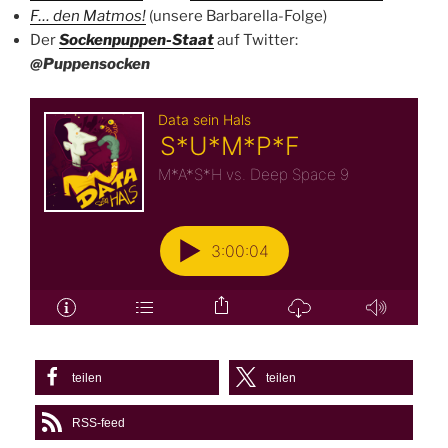
F… den Matmos!
(unsere Barbarella-Folge)
Der
Sockenpuppen-Staat
auf Twitter:
@Puppensocken
teilen
teilen
RSS-feed