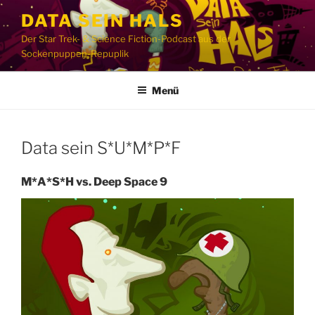
Zum
DATA SEIN HALS
Inhalt
Der Star Trek- & Science Fiction-Podcast aus der
springen
Sockenpuppen-Repuplik
Menü
Data sein S*U*M*P*F
M*A*S*H vs. Deep Space 9