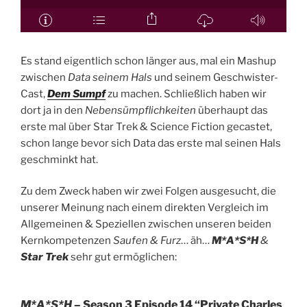
Es stand eigentlich schon länger aus, mal ein Mashup
zwischen
Data seinem Hals
und seinem Geschwister-
Cast,
Dem Sumpf
zu machen. Schließlich haben wir
dort ja in den
Nebensümpflichkeiten
überhaupt das
erste mal über Star Trek & Science Fiction gecastet,
schon lange bevor sich Data das erste mal seinen Hals
geschminkt hat.
Zu dem Zweck haben wir zwei Folgen ausgesucht, die
unserer Meinung nach einem direkten Vergleich im
Allgemeinen & Speziellen zwischen unseren beiden
Kernkompetenzen
Saufen & Furz
… äh…
M*A*S*H
&
Star Trek
sehr gut ermöglichen:
M*A*S*H
– Season 3 Episode 14 “Private Charles