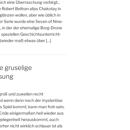
ich eine Überraschung verbirgt...
e Robert Beltran alias Chakotay in
glänzen wollen, aber wie üblich in
er Serie wurde eine Seven of Nine-
, in der der ehemalige Borg-Drone
 speziellen Geschichtsunterricht-
wieder mal!) etwas über […]
e gruselige
esung
 groß und zuweilen recht
und wenn dann noch der mysteriöse
s Spiel kommt, kann man froh sein,
nde einigermaßen heil wieder aus
gelegenheit herauskommt, auch
her nicht wirklich schlauer ist als