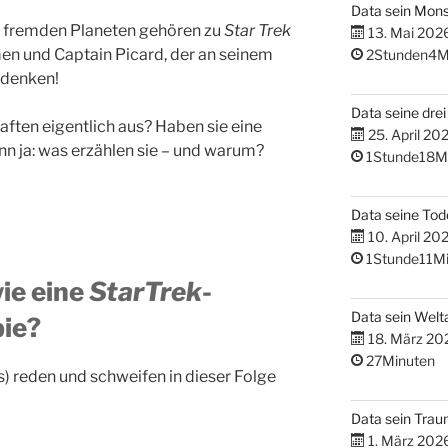
Data sein Mons
f fremden Planeten gehören zu
Star Trek
13. Mai 202
en und Captain Picard, der an seinem
2Stunden4M
udenken!
Data seine dre
ften eigentlich aus? Haben sie eine
25. April 20
nn ja: was erzählen sie – und warum?
1Stunde18M
Data seine Tod
10. April 20
1Stunde11Mi
wie eine
StarTrek
-
Data sein Welta
ie?
18. März 20
27Minuten
) reden und schweifen in dieser Folge
Data sein Tra
1. März 202