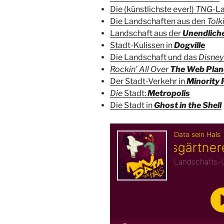
Die (künstlichste ever!)
TNG
-L
Die Landschaften aus den
Tolk
Landschaft aus der
Unendlich
Stadt-Kulissen in
Dogville
Die Landschaft und das
Disney
Rockin’ All Over
The
Web Plan
Der Stadt-Verkehr in
Minority 
Die
Stadt:
Metropolis
Die Stadt in
Ghost in the Shell