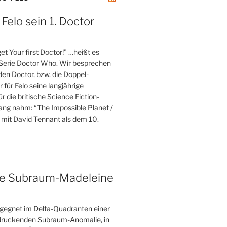
 Felo sein 1. Doctor
et Your first Doctor!” …heißt es
 Serie Doctor Who. Wir besprechen
 den Doctor, bzw. die Doppel-
r für Felo seine langjährige
r die britische Science Fiction-
fang nahm: “The Impossible Planet /
 mit David Tennant als dem 10.
ne Subraum-Madeleine
gegnet im Delta-Quadranten einer
druckenden Subraum-Anomalie, in