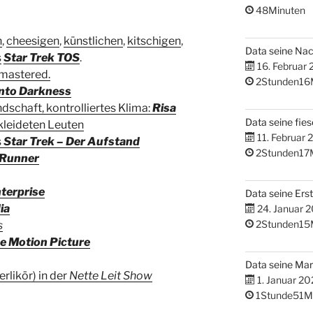
48Minuten
n
,
cheesigen
,
künstlichen
,
kitschigen
,
Data seine Na
s
Star Trek TOS
.
16. Februar
emastered.
2Stunden16
Into Darkness
dschaft, kontrolliertes Klima:
Risa
Data seine fies
kleideten Leuten
11. Februar 
s
Star Trek – Der Aufstand
2Stunden17
 Runner
terprise
Data seine Erst
ia
24. Januar 
2Stunden15
s
e Motion Picture
Data seine M
erlikör) in der
Nette Leit Show
1. Januar 20
1Stunde51M