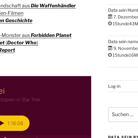
andschaft aus
Die Waffenhändler
Data sein Hum
ien
-Filmen
7. Dezembe
en Geschichte
1Stunde43M
-Monster aus
Forbidden Planet
Data sein nam
et
(
Doctor Who
)
9. Novembe
Report
1Stunde16M
Log-in
Suchen
nach:
DATA SEIN R