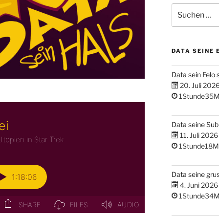
Suchen
nach:
DATA SEINE 
Data sein Felo 
20. Juli 202
1Stunde35M
Data seine Su
11. Juli 2026
1Stunde18M
Data seine gru
4. Juni 2026
1Stunde34M