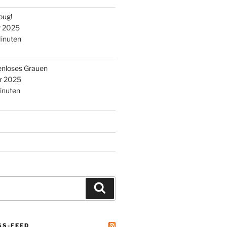
bug!
r 2025
inuten
enloses Grauen
r 2025
inuten
Suchen
SS-FEED