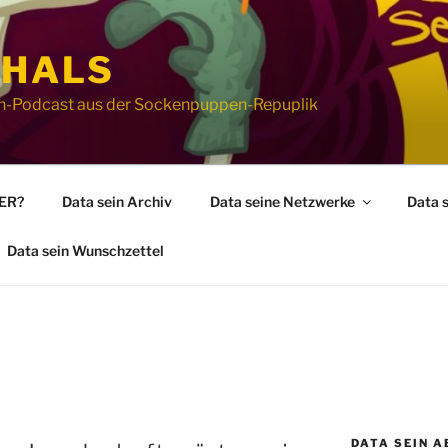
 HALS
ion-Podcast aus der Sockenpuppen-Repuplik
WER?
Data sein Archiv
Data seine Netzwerke
Data 
Data sein Wunschzettel
DATA SEIN A