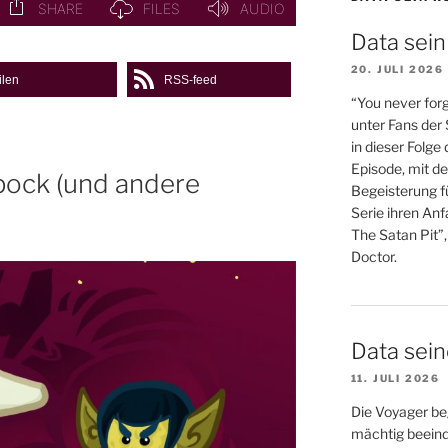
Data sein
20. JULI 2026
ilen
RSS-feed
“You never forg
unter Fans der
in dieser Folge
Episode, mit de
Spock (und andere
Begeisterung fü
Serie ihren An
The Satan Pit”,
Doctor.
Data sei
11. JULI 2026
Die Voyager be
mächtig beein