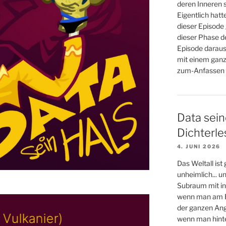
deren Inneren s
Eigentlich hatt
dieser Episode 
dieser Phase d
Episode daraus
mit einem ganz
zum-Anfassen (
Data sein
Dichterl
4. JUNI 2026
Das Weltall ist
unheimlich... 
Subraum mit in
wenn man am E
der ganzen An
wenn man hinter