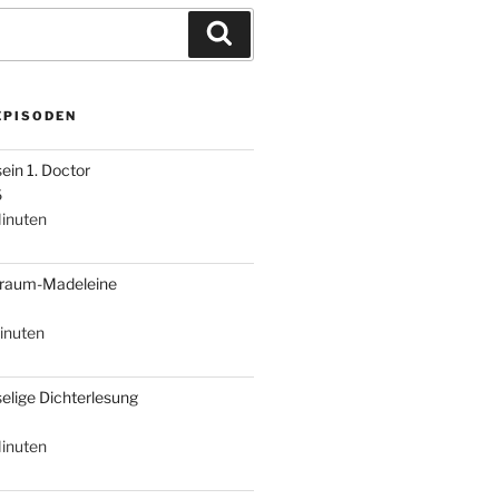
Suchen
EPISODEN
sein 1. Doctor
6
inuten
braum-Madeleine
inuten
selige Dichterlesung
inuten