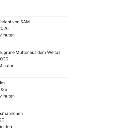
chricht von SAM
 2026
Minuten
e, grüne Mutter aus dem Weltall
2026
Minuten
ies
2026
Minuten
arsmännchen
26
inuten