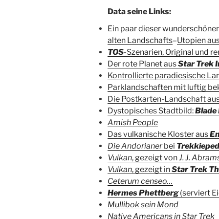
Data seine Links:
Ein paar dieser
wunderschöne
alten Landschafts
–
Utopien au
TOS
-Szenarien, Original und r
Der rote Planet aus
Star Trek 
Kontrollierte paradiesische Lan
Parklandschaften mit luftig be
Die Postkarten-Landschaft au
Dystopisches Stadtbild:
Blade
Amish People
Das vulkanische Kloster aus
En
Die Andorianer
bei
Trekkieped
Vulkan
, gezeigt von
J. J. Abram
Vulkan
, gezeigt in
Star Trek Th
Ceterum censeo…
Hermes Phettberg
(serviert Ei
Mullibok sein Mond
Native Americans in Star Trek