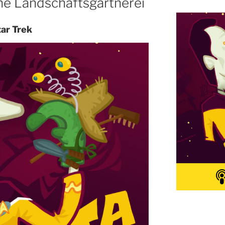
he Landschaftsgärtnerei
tar Trek