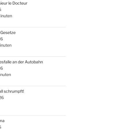
ieur le Docteur
6
inuten
i Gesetze
26
inuten
esfalle an der Autobahn
26
nuten
ll schrumpft!
26
uma
6