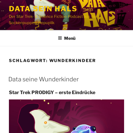
Zum
DATA SEIN HALS
Inhalt
Der Star Trek- & Science Fiction-Podcast aus der
springen
Sockenpuppen-Repuplik
Menü
SCHLAGWORT:
WUNDERKINDEER
Data seine Wunderkinder
Star Trek PRODIGY – erste Eindrücke