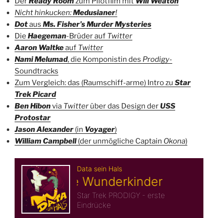
Der
Ready Room
zum Pilotfilm mit
Will Weaton
Nicht hinkucken:
Medusianer
!
Dot
aus
Ms. Fisher’s Murder Mysteries
Die
Haegeman
-Brüder auf
Twitter
Aaron Waltke
auf
Twitter
Nami Melumad
, die Komponistin des
Prodigy
-
Soundtracks
Zum Vergleich: das (Raumschiff-arme) Intro zu
Star
Trek Picard
Ben Hibon
via
Twitter
über das Design der
USS
Protostar
Jason Alexander
(in
Voyager
)
William Campbell
(der unmögliche Captain
Okona
)