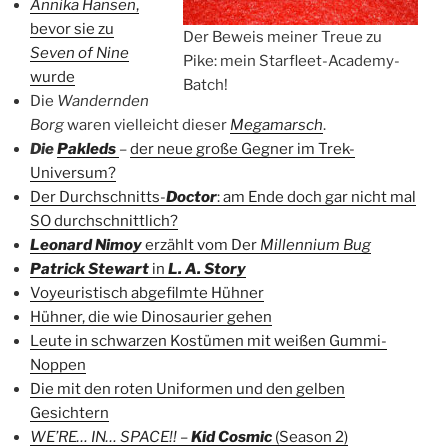
Annika Hansen
,
bevor sie zu
Der Beweis meiner Treue zu
Seven of Nine
Pike: mein Starfleet-Academy-
wurde
Batch!
Die
Wandernden
Borg
waren vielleicht dieser
Megamarsch
.
Die
Pakleds
–
der neue große Gegner im Trek-
Universum?
Der Durchschnitts-
Doctor
: am Ende doch gar nicht mal
SO durchschnittlich?
Leonard Nimoy
erzählt vom Der
Millennium Bug
Patrick Stewart
in
L. A. Story
Voyeuristisch abgefilmte Hühner
Hühner, die wie Dinosaurier gehen
Leute in schwarzen Kostümen mit weißen Gummi-
Noppen
Die mit den roten Uniformen und den gelben
Gesichtern
WE’RE… IN… SPACE!!
–
Kid Cosmic
(Season 2)