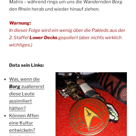
Matrix
– während rings um uns die
Wandernden Borg
den Rhein herab und wieder hinauf ziehen.
Warnung:
In dieser Folge wird ein wenig über die Pakleds aus der
2. Staffel
Lower Decks
gepoilert (aber nichts wirklich
wichtiges.)
Data sein Links:
Was, wenn die
Borg
zuallererst
diese
Leute
assimiliert
hätten?
Können Affen
eine Kultur
entwickeln?