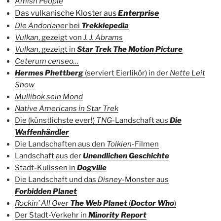
Amish People
Das vulkanische Kloster aus
Enterprise
Die Andorianer
bei
Trekkiepedia
Vulkan
, gezeigt von
J. J. Abrams
Vulkan
, gezeigt in
Star Trek The Motion Picture
Ceterum censeo…
Hermes Phettberg
(serviert Eierlikör) in der
Nette Leit
Show
Mullibok sein Mond
Native Americans in Star Trek
Die (künstlichste ever!)
TNG
-Landschaft aus
Die
Waffenhändler
Die Landschaften aus den
Tolkien
-Filmen
Landschaft aus der
Unendlichen Geschichte
Stadt-Kulissen in
Dogville
Die Landschaft und das
Disney
-Monster aus
Forbidden Planet
Rockin’ All Over
The
Web Planet
(
Doctor Who
)
Der Stadt-Verkehr in
Minority Report