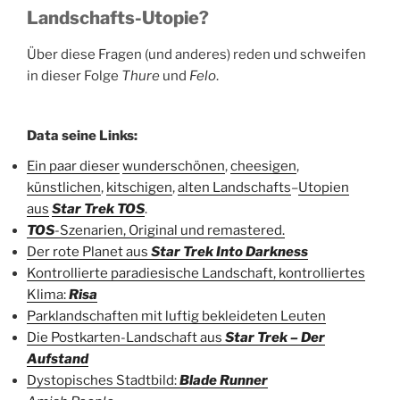
Landschafts-Utopie?
Über diese Fragen (und anderes) reden und schweifen
in dieser Folge
Thure
und
Felo
.
Data seine Links:
Ein paar dieser
wunderschönen
,
cheesigen
,
künstlichen
,
kitschigen
,
alten Landschafts
–
Utopien
aus
Star Trek TOS
.
TOS
-Szenarien, Original und remastered.
Der rote Planet aus
Star Trek Into Darkness
Kontrollierte paradiesische Landschaft, kontrolliertes
Klima:
Risa
Parklandschaften mit luftig bekleideten Leuten
Die Postkarten-Landschaft aus
Star Trek – Der
Aufstand
Dystopisches Stadtbild:
Blade Runner