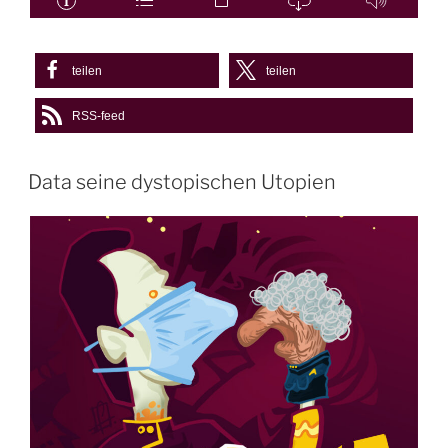
teilen
teilen
RSS-feed
Data seine dystopischen Utopien