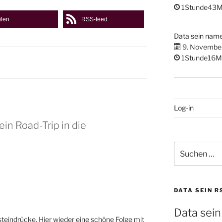
1Stunde43M
ilen
RSS-feed
Data sein nam
9. Novembe
1Stunde16M
Log-in
ein Road-Trip in die
Suchen
nach:
DATA SEIN R
Data sein
teindrücke. Hier wieder eine schöne Folge mit