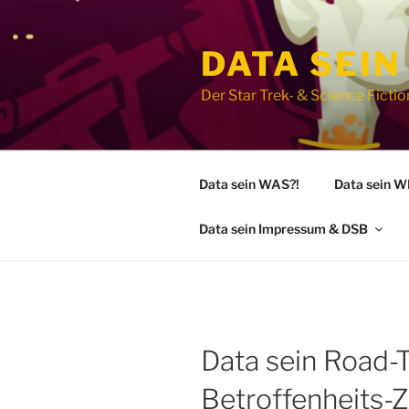
Zum
Inhalt
DATA SEIN
springen
Der Star Trek- & Science Fict
Data sein WAS?!
Data sein 
Data sein Impressum & DSB
Data sein Road-Tr
Betroffenheits-