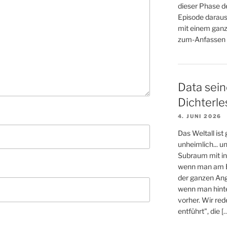
dieser Phase d
Episode daraus
mit einem ganz
zum-Anfassen (
Data sein
Dichterl
4. JUNI 2026
Das Weltall ist
unheimlich... 
Subraum mit in
wenn man am E
der ganzen An
wenn man hinter
vorher. Wir re
entführt", die [