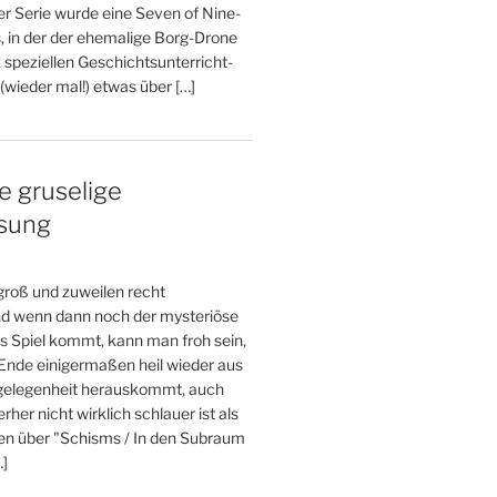
er Serie wurde eine Seven of Nine-
, in der der ehemalige Borg-Drone
 speziellen Geschichtsunterricht-
wieder mal!) etwas über […]
e gruselige
esung
 groß und zuweilen recht
und wenn dann noch der mysteriöse
s Spiel kommt, kann man froh sein,
nde einigermaßen heil wieder aus
gelegenheit herauskommt, auch
her nicht wirklich schlauer ist als
den über "Schisms / In den Subraum
…]