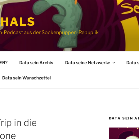
 HALS
ion-Podcast aus der Sockenpuppen-Repuplik
WER?
Data sein Archiv
Data seine Netzwerke
Data 
Data sein Wunschzettel
DATA SEIN A
ip in die
Zone