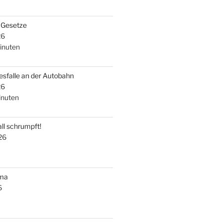
i Gesetze
26
inuten
esfalle an der Autobahn
26
nuten
ll schrumpft!
26
uma
6