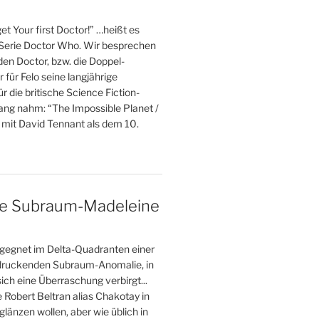
et Your first Doctor!” …heißt es
 Serie Doctor Who. Wir besprechen
 den Doctor, bzw. die Doppel-
r für Felo seine langjährige
r die britische Science Fiction-
fang nahm: “The Impossible Planet /
 mit David Tennant als dem 10.
ne Subraum-Madeleine
gegnet im Delta-Quadranten einer
druckenden Subraum-Anomalie, in
ich eine Überraschung verbirgt...
e Robert Beltran alias Chakotay in
glänzen wollen, aber wie üblich in