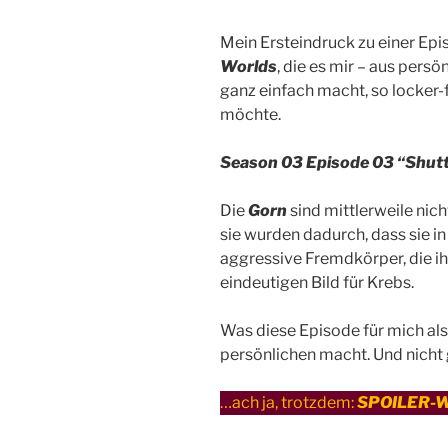
Mein Ersteindruck zu einer Ep
Worlds
, die es mir – aus pers
ganz einfach macht, so locker-f
möchte.
Season 03 Episode 03 “Shuttl
Die
Gorn
sind mittlerweile nich
sie wurden dadurch, dass sie i
aggressive Fremdkörper, die ih
eindeutigen Bild für Krebs.
Was diese Episode für mich als
persönlichen macht. Und nicht
…ach ja, trotzdem:
SPOILER-