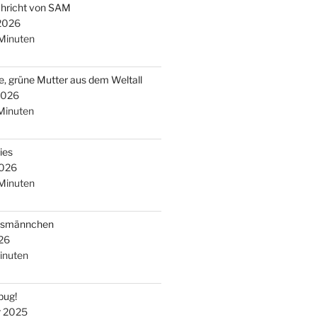
chricht von SAM
 2026
Minuten
e, grüne Mutter aus dem Weltall
2026
Minuten
ies
2026
Minuten
arsmännchen
26
inuten
bug!
r 2025