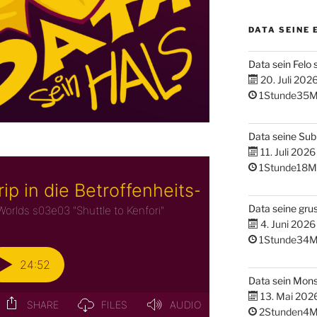
DATA SEINE 
Data sein Felo 
20. Juli 202
1Stunde35M
Data seine Su
11. Juli 2026
1Stunde18M
Data seine gru
4. Juni 2026
1Stunde34M
Data sein Mons
13. Mai 202
2Stunden4M