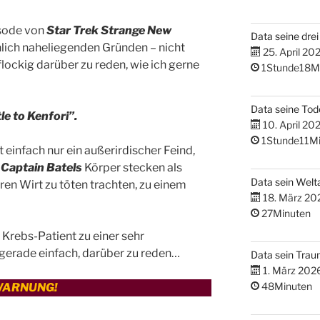
isode von
Star Trek Strange New
Data seine dre
önlich naheliegenden Gründen – nicht
25. April 20
lockig darüber zu reden, wie ich gerne
1Stunde18M
Data seine Tod
e to Kenfori”.
10. April 20
1Stunde11Mi
t einfach nur ein außerirdischer Feind,
n
Captain Batels
Körper stecken als
Data sein Welta
ren Wirt zu töten trachten, zu einem
18. März 20
27Minuten
 Krebs-Patient zu einer sehr
 gerade einfach, darüber zu reden…
Data sein Tra
1. März 202
48Minuten
WARNUNG!