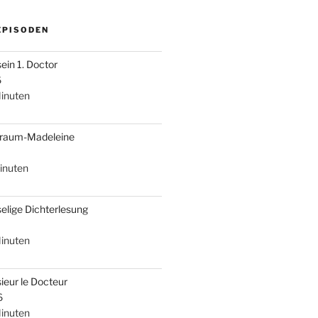
EPISODEN
sein 1. Doctor
6
inuten
braum-Madeleine
inuten
selige Dichterlesung
inuten
ieur le Docteur
6
inuten