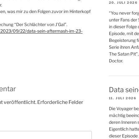
20. JULI 2026
.
sen, was mir zu den Folgen zuvor im Hinterkopf
“You never forg
unter Fans der
chung “Der Schlächter von J’Gal”.
in dieser Folge
de/2023/09/22/data-sein-aftermash-im-23-
Episode, mit de
Begeisterung fü
Serie ihren An
The Satan Pit”,
Doctor.
entar
Data sei
11. JULI 2026
 veröffentlicht.
Erforderliche Felder
Die Voyager be
mächtig beein
deren Inneren s
Eigentlich hatt
dieser Episode 