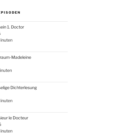
EPISODEN
sein 1. Doctor
6
inuten
braum-Madeleine
inuten
selige Dichterlesung
inuten
ieur le Docteur
6
inuten