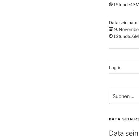
1Stunde43M
Data sein nam
9. Novembe
1Stunde16M
Log-in
Suchen
nach:
DATA SEIN R
Data sein