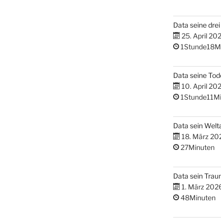
Data seine dre
25. April 20
1Stunde18M
Data seine Tod
10. April 20
1Stunde11Mi
Data sein Welta
18. März 20
27Minuten
Data sein Tra
1. März 202
48Minuten