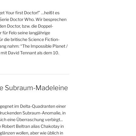
et Your first Doctor!” …heißt es
 Serie Doctor Who. Wir besprechen
 den Doctor, bzw. die Doppel-
r für Felo seine langjährige
r die britische Science Fiction-
fang nahm: “The Impossible Planet /
 mit David Tennant als dem 10.
ne Subraum-Madeleine
gegnet im Delta-Quadranten einer
druckenden Subraum-Anomalie, in
ich eine Überraschung verbirgt...
e Robert Beltran alias Chakotay in
glänzen wollen, aber wie üblich in