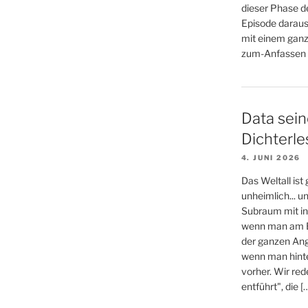
dieser Phase d
Episode daraus
mit einem ganz
zum-Anfassen (
Data sein
Dichterl
4. JUNI 2026
Das Weltall ist
unheimlich... 
Subraum mit in
wenn man am E
der ganzen An
wenn man hinter
vorher. Wir re
entführt", die [