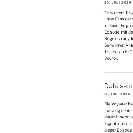
20. JULI 2026
“You never forg
unter Fans der
in dieser Folge
Episode, mit de
Begeisterung fü
Serie ihren An
The Satan Pit”,
Doctor.
Data sei
11. JULI 2026
Die Voyager be
mächtig beein
deren Inneren s
Eigentlich hatt
dieser Episode 