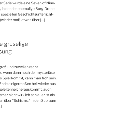
er Serie wurde eine Seven of Nine-
, in der der ehemalige Borg-Drone
 speziellen Geschichtsunterricht-
wieder mal!) etwas über […]
e gruselige
esung
 groß und zuweilen recht
und wenn dann noch der mysteriöse
s Spiel kommt, kann man froh sein,
nde einigermaßen heil wieder aus
gelegenheit herauskommt, auch
her nicht wirklich schlauer ist als
den über "Schisms / In den Subraum
…]