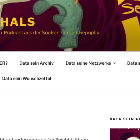
 HALS
ion-Podcast aus der Sockenpuppen-Repuplik
WER?
Data sein Archiv
Data seine Netzwerke
Data 
Data sein Wunschzettel
DATA SEIN A
t gefunden werden. Vielleicht hilft die