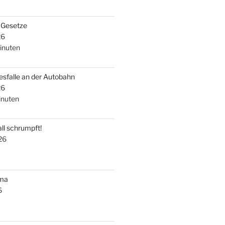
i Gesetze
26
inuten
esfalle an der Autobahn
26
nuten
ll schrumpft!
26
uma
6