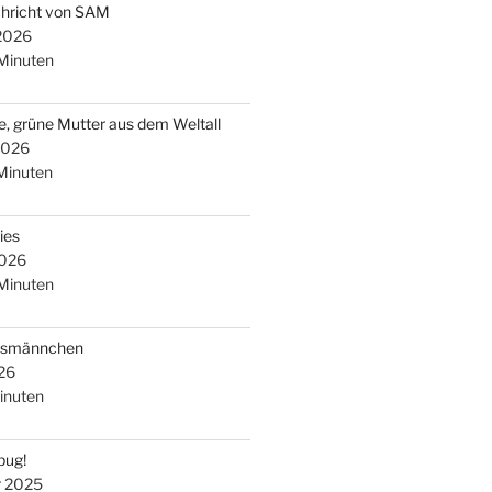
chricht von SAM
 2026
Minuten
e, grüne Mutter aus dem Weltall
2026
Minuten
ies
2026
Minuten
arsmännchen
26
inuten
bug!
r 2025