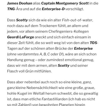
James Doohan
alias
Captain Montgomery Scott
in die
TNG
-Ära und auf die
Enterprise-D
verschlägt.
Dass
Scotty
sich da wie ein alter
Fish-out-of-water
,
noch dazu auf dem Trockenen fühlt, an allem und
jedem, vor allem seinem Chefingeniers-Kollegen
Geordi LaForge
aneckt und sich einfach einsam in
dieser Zeit fühlt, die so weit weg ist von den alten
TOS
-
Tagen auf der schönen alten Brücke der
Enterprise
(
ohne verdammtes A, B, C oder D!
), wäre an sich schon
Handlung genug – oder zumindest emotional genug,
dass wir mit dem armen, alten
Scotty
und seiner
Flasch voll
Grün
mitfühlen.
Dass aber nebenbei auch noch so eine kleine, ganz,
ganz kleine Nebensächlichkeit wie eine große, graue,
hohle Kugel im Weltall herum schwebt, die so gewaltig
ist, dass man etliche
Fantastilliarden
(ich hab es nicht
so mit Zahlen!) von bewohnten Planeten hinein