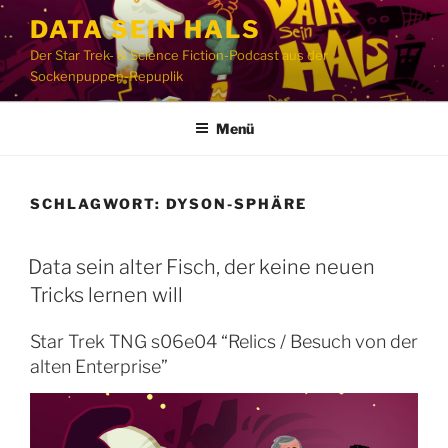
Zum
DATA SEIN HALS
Inhalt
Der Star Trek- & Science Fiction-Podcast aus der
springen
Sockenpuppen-Repuplik
Menü
SCHLAGWORT:
DYSON-SPHÄRE
Data sein alter Fisch, der keine neuen
Tricks lernen will
Star Trek TNG s06e04 “Relics / Besuch von der
alten Enterprise”