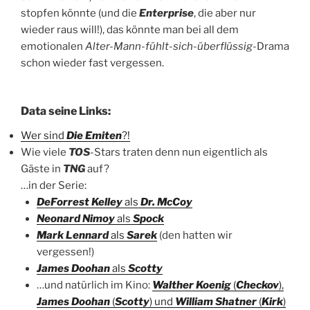
stopfen könnte (und die
Enterprise
, die aber nur
wieder raus will!), das könnte man bei all dem
emotionalen
Alter-Mann-fühlt-sich-überflüssig
-Drama
schon wieder
fast vergessen.
Data seine Links:
Wer sind
Die Emiten
?!
Wie viele
TOS
-Stars traten denn nun eigentlich als
Gäste in
TNG
auf?
…in der Serie:
DeForrest Kelley
als
Dr. McCoy
Neonard Nimoy
als
Spock
Mark Lennard
als
Sarek
(den hatten wir
vergessen!)
James Doohan
als
Scotty
…und natürlich im Kino:
Walther Koenig
(
Checkov
),
James Doohan
(
Scotty
) und
William Shatner
(
Kirk
)