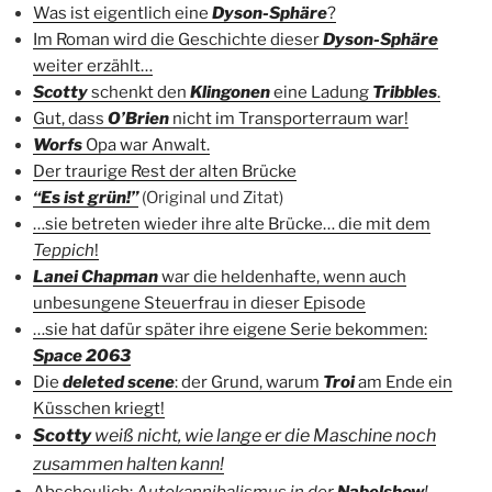
Was ist eigentlich eine
Dyson-Sphäre
?
Im Roman wird die Geschichte dieser
Dyson-Sphäre
weiter erzählt…
Scotty
schenkt den
Klingonen
eine Ladung
Tribbles
.
Gut, dass
O’Brien
nicht im Transporterraum war!
Worfs
Opa war Anwalt.
Der traurige Rest der alten Brücke
“Es ist grün!”
(Original und Zitat)
…sie betreten wieder ihre alte Brücke… die mit dem
Teppich
!
Lanei Chapman
war die heldenhafte, wenn auch
unbesungene Steuerfrau in dieser Episode
…sie hat dafür später ihre eigene Serie bekommen:
Space 2063
Die
deleted scene
: der Grund, warum
Troi
am Ende ein
Küsschen kriegt!
Scotty
weiß nicht, wie lange er die Maschine noch
zusammen halten kann!
Abscheulich:
Autokannibalismus in der
Nabelshow
!