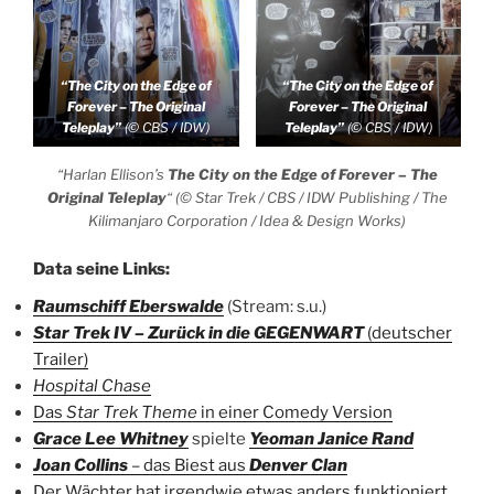
“The City on the Edge of
“The City on the Edge of
Forever – The Original
Forever – The Original
Teleplay”
(© CBS / IDW)
Teleplay”
(© CBS / IDW)
“Harlan Ellison’s
The City on the Edge of Forever – The
Original Teleplay
“
(© Star Trek / CBS / IDW Publishing / The
Kilimanjaro Corporation / Idea & Design Works)
Data seine Links:
Raumschiff Eberswalde
(Stream: s.u.)
Star Trek IV – Zurück in die GEGENWART
(deutscher
Trailer)
Hospital Chase
Das
Star Trek Theme
in einer Comedy Version
Grace Lee Whitney
spielte
Yeoman Janice Rand
Joan Collins
– das Biest aus
Denver Clan
Der Wächter hat irgendwie etwas anders funktioniert