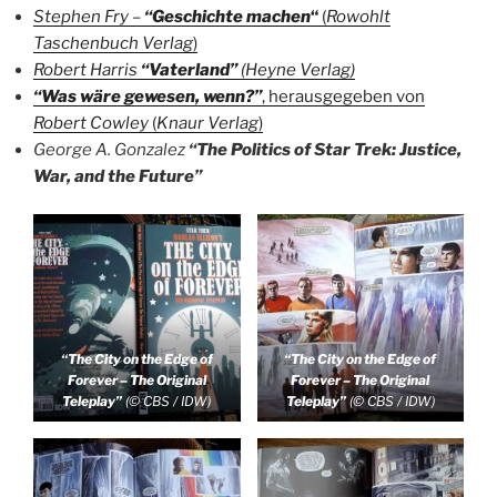
Stephen Fry –
“Geschichte machen
“
(
Rowohlt
Taschenbuch Verlag
)
Robert Harris
“Vaterland”
(Heyne Verlag)
“Was wäre gewesen, wenn?”
, herausgegeben von
Robert Cowley
(
Knaur Verlag
)
George A. Gonzalez
“The Politics of Star Trek: Justice,
War, and the Future”
“The City on the Edge of
“The City on the Edge of
Forever – The Original
Forever – The Original
Teleplay”
(© CBS / IDW)
Teleplay”
(© CBS / IDW)