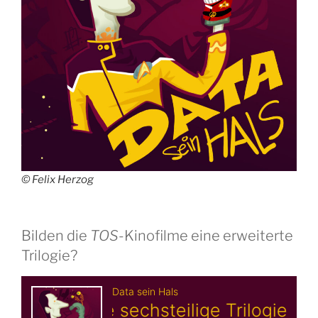
© Felix Herzog
Bilden die
TOS
-Kinofilme eine erweiterte
Trilogie?