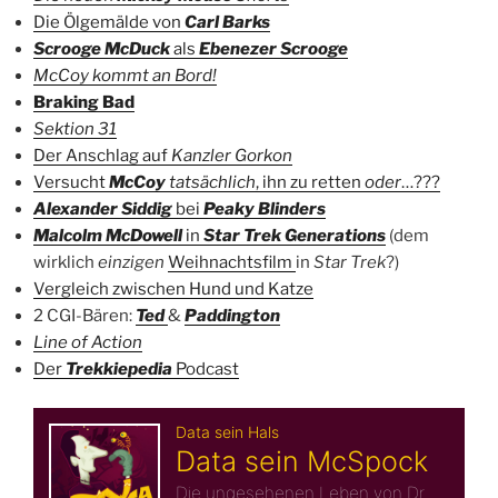
Die Ölgemälde von
Carl Barks
Scrooge McDuck
als
Ebenezer Scrooge
McCoy kommt an Bord!
Braking Bad
Sektion 31
Der Anschlag auf
Kanzler Gorkon
Versucht
McCoy
tatsächlich
, ihn zu retten
oder
…???
Alexander Siddig
bei
Peaky Blinders
Malcolm McDowell
in
Star Trek Generations
(dem
wirklich
einzigen
Weihnachtsfilm
in
Star Trek
?)
Vergleich zwischen Hund und Katze
2 CGI-Bären:
Ted
&
Paddington
Line of Action
Der
Trekkiepedia
Podcast