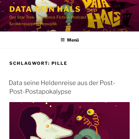
Zum
DATA SEIN HALS
Inhalt
Der Star Trek- & Science Fiction-Podcast aus der
springen
Sockenpuppen-Repuplik
Menü
SCHLAGWORT:
PILLE
Data seine Heldenreise aus der Post-
Post-Postapokalypse