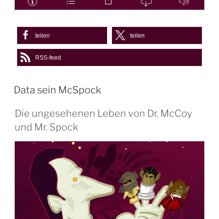
teilen
teilen
RSS-feed
Data sein McSpock
Die ungesehenen Leben von Dr. McCoy
und Mr. Spock