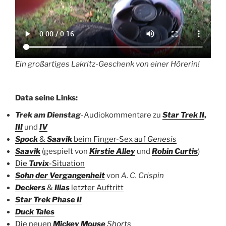
Ein großartiges Lakritz-Geschenk von einer Hörerin!
Data seine Links:
Trek am Dienstag
-Audiokommentare zu
Star Trek II
,
III
und
IV
Spock
&
Saavik
beim Finger-Sex auf
Genesis
Saavik
(gespielt von
Kirstie Alley
und
Robin Curtis
)
Die
Tuvix
-Situation
Sohn der Vergangenheit
von
A. C. Crispin
Deckers
&
Ilias
letzter Auftritt
Star Trek Phase II
Duck Tales
Die neuen
Mickey Mouse
Shorts