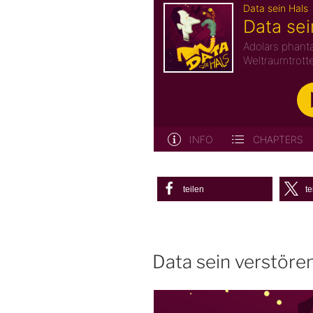
teilen
te
Data sein verstöre