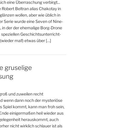
ich eine Überraschung verbirgt...
e Robert Beltran alias Chakotay in
glänzen wollen, aber wie üblich in
er Serie wurde eine Seven of Nine-
, in der der ehemalige Borg-Drone
 speziellen Geschichtsunterricht-
wieder mal!) etwas über […]
e gruselige
esung
 groß und zuweilen recht
und wenn dann noch der mysteriöse
s Spiel kommt, kann man froh sein,
nde einigermaßen heil wieder aus
gelegenheit herauskommt, auch
her nicht wirklich schlauer ist als