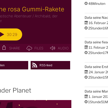
48Minuten
Data seine Na
16. Februar
2Stunden16
Data seine fies
11. Februar 
2Stunden17
ilen
RSS-feed
Data seine Erst
24. Januar 
2Stunden15
nder Planet
Data seine M
1. Januar 20
1Stunde51M