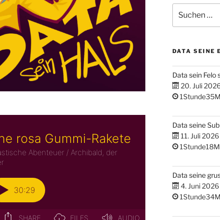
Suchen
nach:
DATA SEINE 
Data sein Felo 
20. Juli 202
1Stunde35M
Data seine Su
11. Juli 2026
1Stunde18M
Data seine gru
4. Juni 2026
1Stunde34M