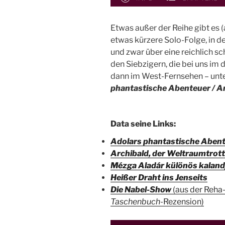
Etwas außer der Reihe gibt es 
etwas kürzere Solo-Folge, in de
und zwar über eine reichlich sc
den Siebzigern, die bei uns im 
dann im West-Fernsehen – unter
phantastische Abenteuer / Ar
Data seine Links:
Adolars phantastische Aben
Archibald, der Weltraumtrott
Mézga Aladár különös kaland
Heißer Draht ins Jenseits
Die Nabel-Show
(aus der Reha-
Taschenbuch
-Rezension)