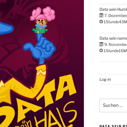
Data sein Hum
7. Dezembe
1Stunde43M
Data sein nam
9. Novembe
1Stunde16M
Log-in
Suchen
nach:
DATA SEIN R