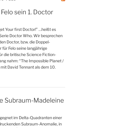
 Felo sein 1. Doctor
et Your first Doctor!” …heißt es
 Serie Doctor Who. Wir besprechen
 den Doctor, bzw. die Doppel-
r für Felo seine langjährige
r die britische Science Fiction-
fang nahm: “The Impossible Planet /
 mit David Tennant als dem 10.
ne Subraum-Madeleine
gegnet im Delta-Quadranten einer
druckenden Subraum-Anomalie, in