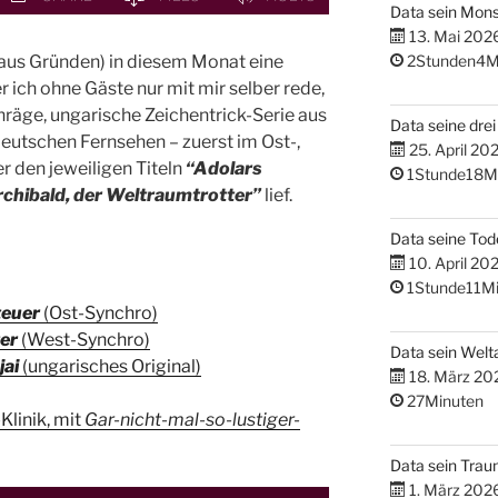
Data sein Mons
13. Mai 202
(aus Gründen) in diesem Monat eine
2Stunden4M
r ich ohne Gäste nur mit mir selber rede,
hräge, ungarische Zeichentrick-Serie aus
Data seine dre
deutschen Fernsehen – zuerst im Ost-,
25. April 20
 den jeweiligen Titeln
“Adolars
1Stunde18M
chibald, der Weltraumtrotter”
lief.
Data seine Tod
10. April 20
1Stunde11Mi
teuer
(Ost-Synchro)
er
(West-Synchro)
Data sein Welta
jai
(ungarisches Original)
18. März 20
27Minuten
Klinik, mit
Gar-nicht-mal-so-lustiger-
Data sein Tra
1. März 202