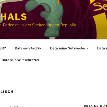
 HALS
ion-Podcast aus der Sockenpuppen-Repuplik
WER?
Data sein Archiv
Data seine Netzwerke
Data 
Data sein Wunschzettel
LISCH
DATA SEIN A