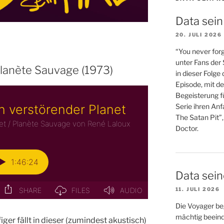
Data sein
20. JULI 2026
“You never forg
unter Fans der
Planète Sauvage (1973)
in dieser Folge
Episode, mit de
Begeisterung fü
Serie ihren An
The Satan Pit”,
Doctor.
Data sei
11. JULI 2026
Die Voyager be
mächtig beein
iger fällt in dieser (zumindest akustisch)