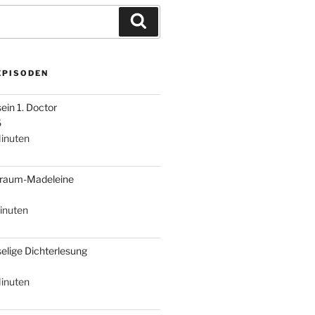
Suchen
EPISODEN
sein 1. Doctor
6
inuten
braum-Madeleine
inuten
selige Dichterlesung
inuten