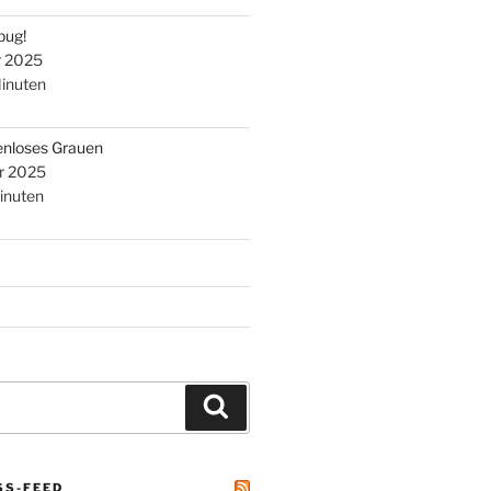
bug!
r 2025
inuten
enloses Grauen
r 2025
inuten
Suchen
SS-FEED