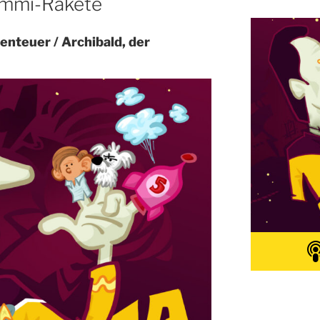
ummi-Rakete
enteuer / Archibald, der