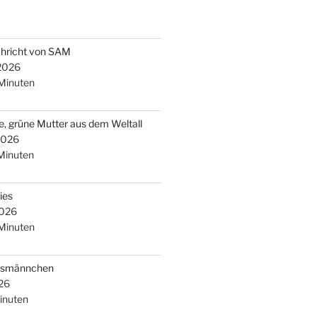
chricht von SAM
 2026
Minuten
e, grüne Mutter aus dem Weltall
2026
Minuten
ies
2026
Minuten
arsmännchen
26
inuten