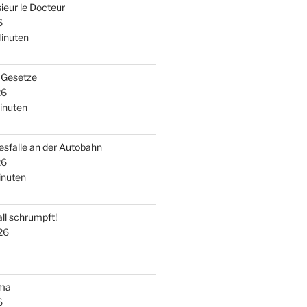
ieur le Docteur
6
inuten
i Gesetze
26
inuten
esfalle an der Autobahn
26
nuten
ll schrumpft!
26
uma
6