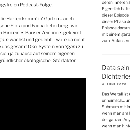
deren Inneren s
ungsfreien Podcast-Folge.
Eigentlich hatt
dieser Episode 
 die Harten komm’ in’ Garten – auch
dieser Phase d
sche Flora und Fauna beherbergt wie
Episode daraus
em Hirn eines Pariser Zeichners gekeimt
mit einem ganz
gam
wächst und gedeiht – wäre da nicht
zum-Anfassen (
die das gesamt Ökö-System von
Ygam
zu
 sich ja zuhause auf seinem eigenen
gründlicher ökologischer Störfaktor
Data sein
Dichterl
4. JUNI 2026
Das Weltall ist
unheimlich... 
Subraum mit in
wenn man am E
der ganzen An
wenn man hinter