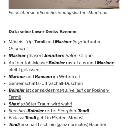
Felos übersichtliche Beziehungskisten-Mindmap
Data seine Lower Decks-Szenen:
Mädels-Trip
:
Tendi
und
Mariner
(in grün)
unter
Orionern
!
Mariner
phasert
Jennifers
Salon
-Clique
Auf der Job-Messe:
Boimler
rastet aus (und
Mariner
bleibt gelassen)
Mariner
und
Ransom
im Wettstreit
Gemeinschafts-Ultraschall-Duschen
Boimler
ist der
sexiest man alive
(auf der Rosinen-
Farm!)
Shax’
größter Traum wird wahr!
Redshirt-
Boimler
rettet
Scorpion-
Tendi
Badass:
Tendi
geht in
Piraten-Modus
!
Tendi
erschafft sich ein (ganz normales) Haustier