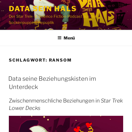
Zum
DATA SEIN HALS
Inhalt
Der Star Trek- & Science Fiction-Podcast aus der
springen
Sockenpuppen-Repuplik
Menü
SCHLAGWORT:
RANSOM
Data seine Beziehungskisten im
Unterdeck
Zwischenmenschliche Beziehungen in
Star Trek
Lower Decks