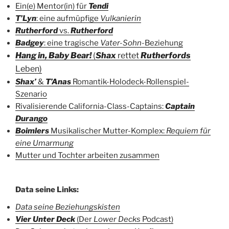
Ein(e) Mentor(in) für
Tendi
T’Lyn
: eine aufmüpfige
Vulkanierin
Rutherford
vs.
Rutherford
Badgey
: eine tragische
Vater-Sohn
-Beziehung
Hang in, Baby Bear!
(
Shax
rettet
Rutherfords
Leben)
Shax’
&
T’Anas
Romantik-Holodeck-Rollenspiel-
Szenario
Rivalisierende California-Class-Captains:
Captain
Durango
Boimlers
Musikalischer Mutter-Komplex:
Requiem für
eine Umarmung
Mutter und Tochter arbeiten zusammen
Data seine Links:
Data seine Beziehungskisten
Vier Unter Deck
(Der
Lower Decks
Podcast)