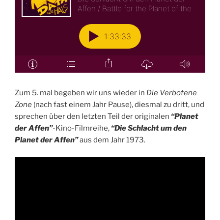
Zum 5. mal begeben wir uns wieder in
Die Verbotene
Zone
(nach fast einem Jahr Pause), diesmal zu dritt, und
sprechen über den letzten Teil der originalen
“Planet
der Affen”
-Kino-Filmreihe,
“Die Schlacht um den
Planet der Affen”
aus dem Jahr 1973.