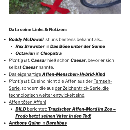
Data seine Links & Notizen:
Roddy McDowall
ist uns bestens bekannt als…
Rex Brewster
in
Das Böse unter der Sonne
Octavian
in
Cleopatra
Richtig ist:
Caesar
hieß schon
Caesar
, bevor
er sich
selbst
Caesar
nannte
.
Das eigenartige
Affen-Menschen-Hybrid-Kind
Richtig ist
: Es sind nicht die Affen aus der
Fernseh-
Serie
, sondern die aus
der Zeichentrick-Serie, die
technologisch weiter entwickelt sind
.
Affen töten Affen!
BILD
berichtet:
Tragischer Affen-Mord im Zoo –
Frodo hetzt seinen Vater in den Tod!
Anthony Quinn
in
Barabbas