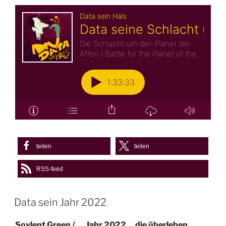
teilen
teilen
RSS-feed
Data sein Jahr 2022
Soylent Green / … Jahr 2022… die überleben