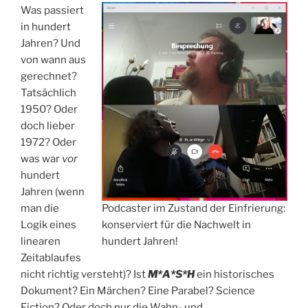
Was passiert
in hundert
Jahren? Und
von wann aus
gerechnet?
Tatsächlich
1950? Oder
doch lieber
1972? Oder
was war
vor
hundert
Jahren (wenn
man die
Podcaster im Zustand der Einfrierung:
Logik eines
konserviert für die Nachwelt in
linearen
hundert Jahren!
Zeitablaufes
nicht richtig versteht)? Ist
M*A*S*H
ein historisches
Dokument? Ein Märchen? Eine Parabel? Science
Fiction? Oder doch nur die Wahn- und