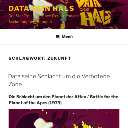
Zum
DATA SEIN HALS
Inhalt
Der Star Trek- & Science Fiction-Podcast aus der
springen
Sockenpuppen-Repuplik
Menü
SCHLAGWORT:
ZUKUNFT
Data seine Schlacht um die Verbotene
Zone
Die Schlacht um den Planet der Affen / Battle for the
Planet of the Apes (1973)