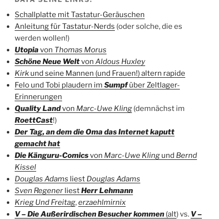
Schallplatte mit Tastatur-Geräuschen
Anleitung für Tastatur-Nerds
(oder solche, die es
werden wollen!)
Utopia
von
Thomas Morus
Schöne Neue Welt
von
Aldous Huxley
Kirk
und seine Mannen (und Frauen!) altern rapide
Felo und Tobi plaudern im
Sumpf
über Zeltlager-
Erinnerungen
Quality Land
von
Marc-Uwe Kling
(demnächst im
RoettCast
!)
Der Tag, an dem die Oma das Internet kaputt
gemacht hat
Die Känguru-Comics
von
Marc-Uwe Kling
und
Bernd
Kissel
Douglas Adams
liest
Douglas Adams
Sven Regener
liest
Herr Lehmann
Krieg Und Freitag
,
erzaehlmirnix
V – Die Außerirdischen Besucher kommen
(alt
) vs.
V –