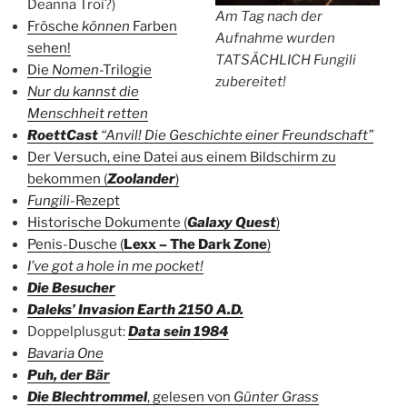
Deanna Troi?)
Am Tag nach der
Frösche
können
Farben
Aufnahme wurden
sehen!
TATSÄCHLICH Fungili
Die
Nomen
-Trilogie
zubereitet!
Nur du kannst die
Menschheit retten
RoettCast
“Anvil! Die Geschichte einer Freundschaft”
Der Versuch, eine Datei aus einem Bildschirm zu
bekommen (
Zoolander
)
Fungili
-Rezept
Historische Dokumente (
Galaxy Quest
)
Penis-Dusche (
Lexx – The Dark Zone
)
I’ve got a hole in me pocket!
Die Besucher
Daleks’ Invasion Earth 2150 A.D.
Doppelplusgut:
Data sein 1984
Bavaria One
Puh, der Bär
Die Blechtrommel
, gelesen von
Günter Grass