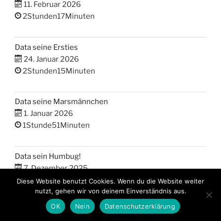
11. Februar 2026
2Stunden17Minuten
Data seine Ersties
24. Januar 2026
2Stunden15Minuten
Data seine Marsmännchen
1. Januar 2026
1Stunde51Minuten
Data sein Humbug!
7. Dezember 2025
1Stunde43Minuten
Diese Website benutzt Cookies. Wenn du die Website weiter
nutzt, gehen wir von deinem Einverständnis aus.
OK
Nein
Datenschutzerklärung
Data sein namenloses Grauen