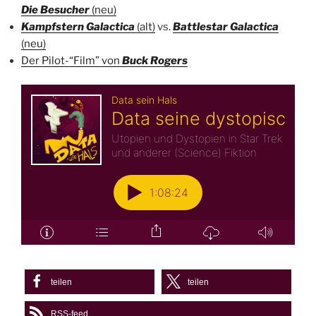
Die Besucher
(neu)
Kampfstern Galactica
(alt)
vs.
Battlestar Galactica
(neu)
Der Pilot-“Film” von
Buck Rogers
teilen
teilen
RSS-feed