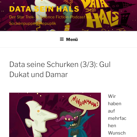
Zum
DATA SEIN HALS
Inhalt
Der Star Trek- & Science Fiction-Podcast aus der
springen
Sockenpuppen-Repuplik
Menü
Data seine Schurken (3/3): Gul
Dukat und Damar
Wir
haben
auf
mehrfac
hen
Wunsch