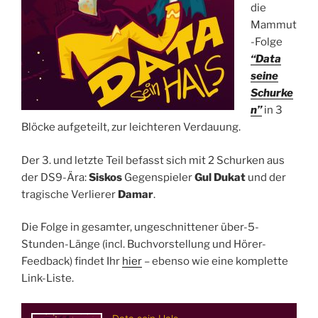
die
Mammut
-Folge
“Data
seine
Schurke
n”
in 3
Blöcke aufgeteilt, zur leichteren Verdauung.
Der 3. und letzte Teil befasst sich mit 2 Schurken aus
der DS9-Ära:
Siskos
Gegenspieler
Gul Dukat
und der
tragische Verlierer
Damar
.
Die Folge in gesamter, ungeschnittener über-5-
Stunden-Länge (incl. Buchvorstellung und Hörer-
Feedback) findet Ihr
hier
– ebenso wie eine komplette
Link-Liste.