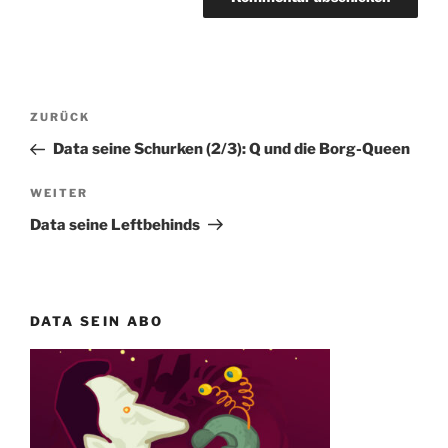
Beitragsnavigation
Vorheriger
ZURÜCK
Beitrag
Data seine Schurken (2/3): Q und die Borg-Queen
Nächster
WEITER
Beitrag
Data seine Leftbehinds
DATA SEIN ABO