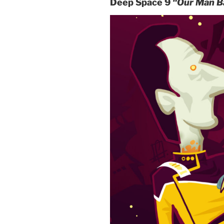
Deep Space 9
“Our Man Ba