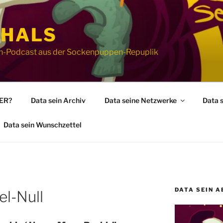
 HALS
ion-Podcast aus der Sockenpuppen-Repuplik
WER?
Data sein Archiv
Data seine Netzwerke
Data 
Data sein Wunschzettel
DATA SEIN A
el-Null