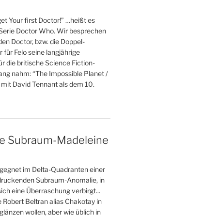
et Your first Doctor!” …heißt es
 Serie Doctor Who. Wir besprechen
 den Doctor, bzw. die Doppel-
r für Felo seine langjährige
r die britische Science Fiction-
fang nahm: “The Impossible Planet /
 mit David Tennant als dem 10.
ne Subraum-Madeleine
gegnet im Delta-Quadranten einer
druckenden Subraum-Anomalie, in
ich eine Überraschung verbirgt...
e Robert Beltran alias Chakotay in
glänzen wollen, aber wie üblich in