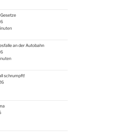
i Gesetze
26
inuten
esfalle an der Autobahn
26
nuten
ll schrumpft!
26
uma
6