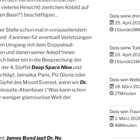
elerlei Hinsicht) zierlichen Abbild auf
en Basir!”
) beschäftigen…
Data seine dre
25. April 20
ser Stelle schon mal in vorauseilendem
1Stunde18M
und -Faninnen für eventuell Verletzungen
erem Umgang mit dem Doppelnull-
Data seine Tod
en und denen seiner Adept*innen
10. April 20
ch lieber ein in die Besprechung der
1Stunde11Mi
 der 4. Staffel
Deep Space Nine
und
hlägt, Jamaika, Paris, Piz Gloria oder
Data sein Welta
 Gipfel des Mount Everest, wenn wir
Dr.
18. März 20
losuite-Abenteuer (
“Was kann schon
27Minuten
er weniger glamouröse Welt der
Data sein Tra
1. März 202
48Minuten
nt:
James Bond jagt
Dr. No