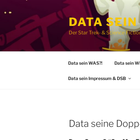
Zum
Inhalt
DATA SEIN
springen
Der Star Trek- & Science Fict
Data sein WAS?!
Data sein 
Data sein Impressum & DSB
Data seine Dopp