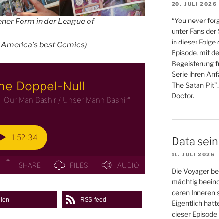
20. JULI 2026
“You never forg
ner Form in der League of
unter Fans der
in dieser Folge
/ America’s best Comics)
Episode, mit de
Begeisterung fü
Serie ihren An
The Satan Pit”,
Doctor.
Data sei
11. JULI 2026
Die Voyager be
mächtig beein
deren Inneren s
ilen
RSS-feed
Eigentlich hatt
dieser Episode 