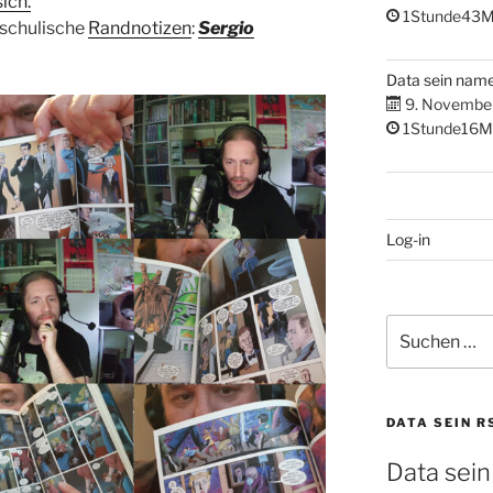
sich.
1Stunde43M
 schulische
Randnotizen
:
Sergio
Data sein nam
9. Novembe
1Stunde16M
Log-in
Suchen
nach:
DATA SEIN R
Data sein