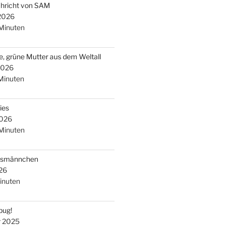
chricht von SAM
 2026
Minuten
e, grüne Mutter aus dem Weltall
2026
Minuten
ies
2026
Minuten
arsmännchen
26
inuten
bug!
r 2025