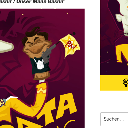
shir / Unser Mann Bashir”
Suchen
nach: