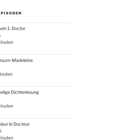
EPISODEN
sein 1. Doctor
6
inuten
braum-Madeleine
inuten
selige Dichterlesung
inuten
ieur le Docteur
6
inuten