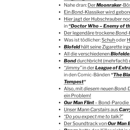
Nahe dran:
Der
Moonraker
-Bö
Ein
Bond
-Klassiker wird gebore
Hier jagt der Hubschrauber no
in
“Doctor Who – Enemy of t
Der legendäre trockene
Bond
-
Was ist tödlicher:
Schuh
oder
H
Blofeld
hält seine Zigarette ir
All die verschiedenen
Blofelde
Bond
durchbricht (mehrfach!) 
“Jimmy”
in der
League of Extr
in den Comic-Bänden
“
The Bla
Tempest
“
Also, mit
diesem
neuen
Bond
-
ein Problem!
Our Man Flint
– Bond-Parodie
Unser Mann Carstairs
aus
Carr
“Do you expect me to talk?”
Der Soundtrack von
Our Man 