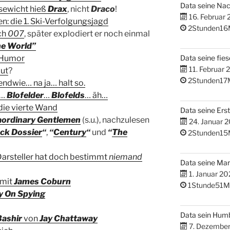
Data seine Na
sewicht hieß
Drax
, nicht
Draco
!
16. Februar
n: die 1. Ski-Verfolgungsjagd
2Stunden16
ch
007
, später explodiert er noch einmal
he World”
Humor
Data seine fies
11. Februar 
ut
?
2Stunden17
gendwie… na ja… halt so.
…
Blofelde
r
…
Blofelds
… äh…
die vierte Wand
Data seine Erst
aordinary Gentlemen
(s.u.), nachzulesen
24. Januar 
ck Dossier
“
,
“
Century
“
und
“
The
2Stunden15
Darsteller hat doch bestimmt
niemand
Data seine M
1. Januar 20
 mit
James Coburn
1Stunde51M
y On Spying
Data sein Hum
Bashir
von
Jay Chattaway
7. Dezembe