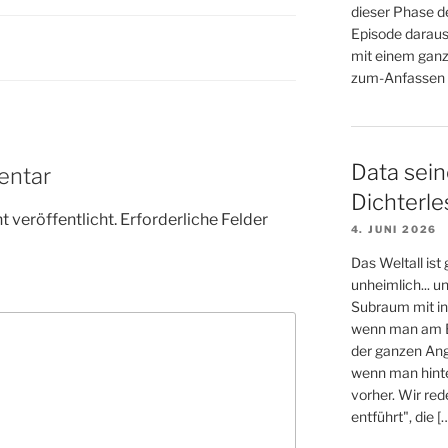
dieser Phase d
Episode daraus
mit einem ganz
zum-Anfassen (
Data sein
entar
Dichterl
 veröffentlicht.
Erforderliche Felder
4. JUNI 2026
Das Weltall ist
unheimlich... 
Subraum mit in
wenn man am E
der ganzen An
wenn man hinter
vorher. Wir re
entführt", die [