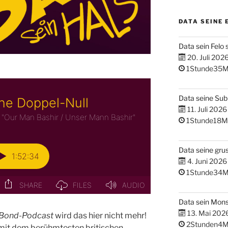
DATA SEINE 
Data sein Felo 
20. Juli 202
1Stunde35M
Data seine Su
11. Juli 2026
1Stunde18M
Data seine gru
4. Juni 2026
1Stunde34M
Data sein Mons
13. Mai 202
Bond-Podcast
wird das hier nicht mehr!
2Stunden4M
 mit dem berühmtesten britischen