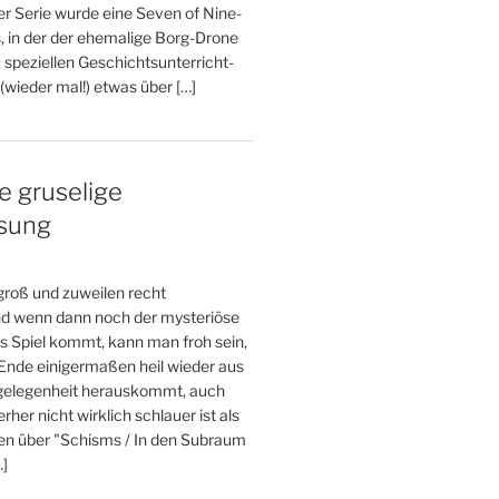
er Serie wurde eine Seven of Nine-
, in der der ehemalige Borg-Drone
 speziellen Geschichtsunterricht-
wieder mal!) etwas über […]
e gruselige
esung
 groß und zuweilen recht
und wenn dann noch der mysteriöse
s Spiel kommt, kann man froh sein,
nde einigermaßen heil wieder aus
gelegenheit herauskommt, auch
her nicht wirklich schlauer ist als
den über "Schisms / In den Subraum
…]