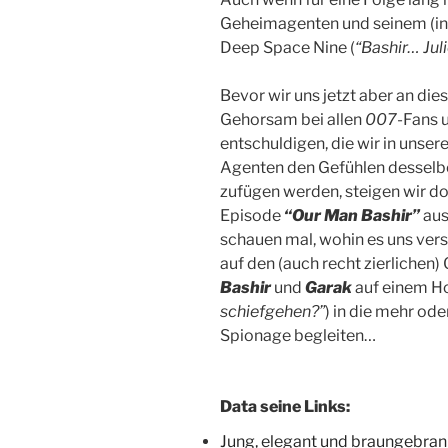
Geheimagenten und seinem (in vi
Deep Space Nine (
“Bashir… Juli
Bevor wir uns jetzt aber an die
Gehorsam bei allen
007
-Fans 
entschuldigen, die wir in uns
Agenten den Gefühlen desselb
zufügen werden, steigen wir do
Episode
“Our Man Bashir”
aus
schauen mal, wohin es uns versc
auf den (auch recht zierlichen)
Bashir
und
Garak
auf einem Ho
schiefgehen?”
) in die mehr od
Spionage begleiten…
Data seine Links:
Jung, elegant und braungebran