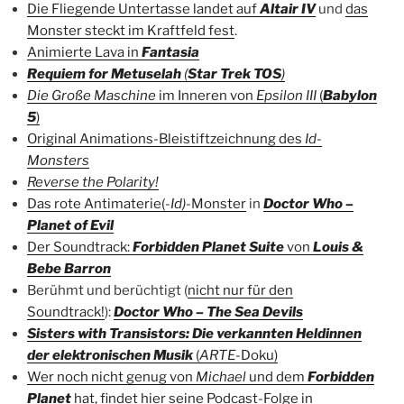
Die Fliegende Untertasse landet auf
Altair IV
und
das
Monster steckt im Kraftfeld fest
.
Animierte Lava in
Fantasia
Requiem for Metuselah
(
Star Trek TOS
)
Die Große Maschine
im Inneren von
Epsilon III
(
Babylon
5
)
Original Animations-Bleistiftzeichnung des
Id-
Monsters
Reverse the Polarity!
Das rote Antimaterie(-
Id)
-Monster
in
Doctor Who –
Planet of Evil
Der Soundtrack:
Forbidden Planet Suite
von
Louis &
Bebe Barron
Berühmt und berüchtigt (
nicht nur für den
Soundtrack!
):
Doctor Who – The Sea Devils
Sisters with Transistors: Die verkannten Heldinnen
der elektronischen Musik
(
ARTE
-Doku)
Wer noch nicht genug von
Michael
und dem
Forbidden
Planet
hat, findet hier seine Podcast-Folge in