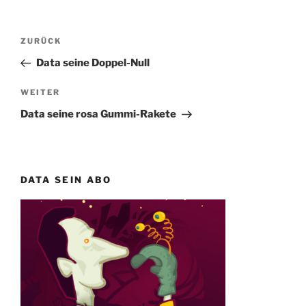
Beitragsnavigation
Vorheriger
ZURÜCK
Beitrag
Data seine Doppel-Null
Nächster
WEITER
Beitrag
Data seine rosa Gummi-Rakete
DATA SEIN ABO