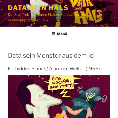
Zum
DATA SEIN HALS
Inhalt
Der Star Trek- & Science Fiction-Podcast aus der
springen
Sockenpuppen-Repuplik
Menü
Data sein Monster aus dem Id
Forbidden Planet / Alarm im Weltall (1956)