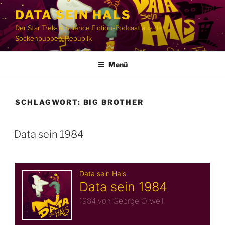
Zum
DATA SEIN HALS
Inhalt
Der Star Trek- & Science Fiction-Podcast aus der
springen
Sockenpuppen-Repuplik
Menü
SCHLAGWORT:
BIG BROTHER
Data sein 1984