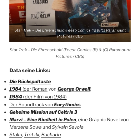
Star Trek – Die Ehrenschuld (Feest-Comics (R) & (C) Raramount
Pictures / CBS
Star Trek – Die Ehrenschuld (Feest-Comics (R) & (C) Raramount
Pictures / CBS)
Data seine Links:
Die Rückspultaste
1984
(der Roman
von
George Orwell
)
1984
(der Film
von 1984)
Der Soundtrack von
Eurythmics
Geheime Mission auf Celtris 3
Marzi – Eine Kindheit in Polen
, eine Graphic Novel von
Marzena Sowa
und
Sylvain Savoia
Stalin
,
Trotzki
,
Bucharin