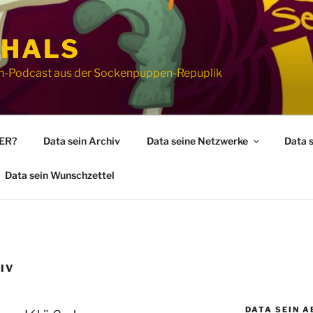
 HALS
ion-Podcast aus der Sockenpuppen-Repuplik
WER?
Data sein Archiv
Data seine Netzwerke
Data 
Data sein Wunschzettel
IV
DATA SEIN A