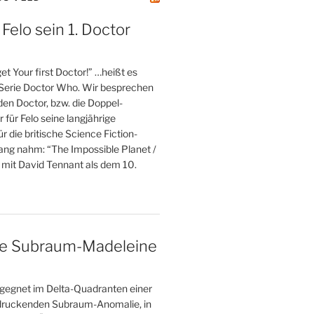
 Felo sein 1. Doctor
et Your first Doctor!” …heißt es
 Serie Doctor Who. Wir besprechen
 den Doctor, bzw. die Doppel-
r für Felo seine langjährige
r die britische Science Fiction-
fang nahm: “The Impossible Planet /
 mit David Tennant als dem 10.
ne Subraum-Madeleine
gegnet im Delta-Quadranten einer
druckenden Subraum-Anomalie, in