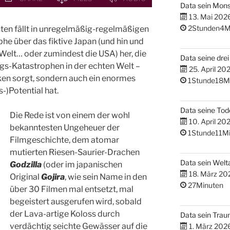
Data sein Mons
13. Mai 202
2Stunden4M
nten fällt in unregelmäßig-regelmäßigen
e über das fiktive Japan (und hin und
Welt… oder zumindest die USA) her, die
Data seine dre
iegs-Katastrophen in der echten Welt –
25. April 20
ken sorgt, sondern auch ein enormes
1Stunde18M
-)Potential hat.
Data seine Tod
Die Rede ist von einem der wohl
10. April 20
bekanntesten Ungeheuer der
1Stunde11Mi
Filmgeschichte, dem atomar
mutierten Riesen-Saurier-Drachen
Data sein Welta
Godzilla
(oder im japanischen
18. März 20
Original
Gojira
, wie sein Name in den
27Minuten
über 30 Filmen mal entsetzt, mal
begeistert ausgerufen wird, sobald
der Lava-artige Koloss durch
Data sein Tra
verdächtig seichte Gewässer auf die
1. März 202