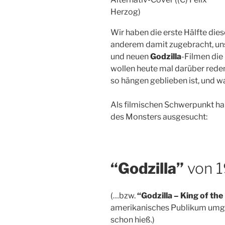
Herzog)
Wir haben die erste Hälfte dies
anderem damit zugebracht, uns
und neuen
Godzilla
-Filmen die 
wollen heute mal darüber red
so hängen geblieben ist, und w
Als filmischen Schwerpunkt hab
des Monsters ausgesucht:
“Godzilla”
von 
(…bzw.
“Godzilla – King of th
amerikanisches Publikum umg
schon hieß.)