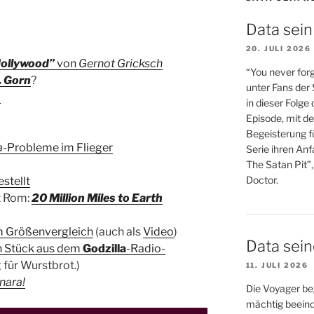
Data sein
20. JULI 2026
Hollywood”
von
Gernot Gricksch
“You never forg
. Gorn
?
unter Fans der
)
in dieser Folge
Episode, mit de
Begeisterung fü
a
-Probleme im Flieger
Serie ihren An
The Satan Pit”,
Doctor.
stellt
t Rom:
20 Million Miles to Earth
m Größenvergleich
(auch als
Video
)
Data sei
n Stück aus dem
Godzilla
-Radio-
für Wurstbrot.)
11. JULI 2026
nara!
Die Voyager be
mächtig beein