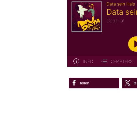
teilen
te