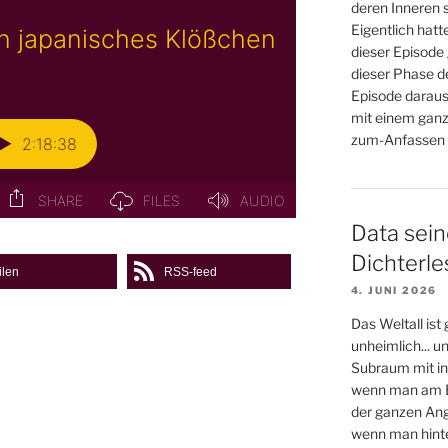
deren Inneren s
Eigentlich hatt
dieser Episode 
dieser Phase d
Episode daraus
mit einem ganz
zum-Anfassen (
Data sein
Dichterl
ilen
RSS-feed
4. JUNI 2026
Das Weltall ist
unheimlich... 
Subraum mit in
wenn man am E
der ganzen An
wenn man hinter