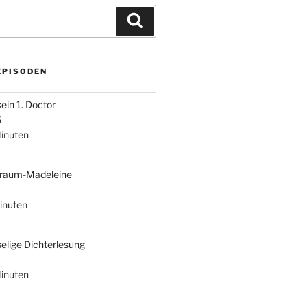
Suchen
EPISODEN
sein 1. Doctor
6
inuten
braum-Madeleine
inuten
selige Dichterlesung
inuten