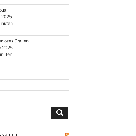
bug!
r 2025
inuten
enloses Grauen
r 2025
inuten
Suchen
SS-FEED