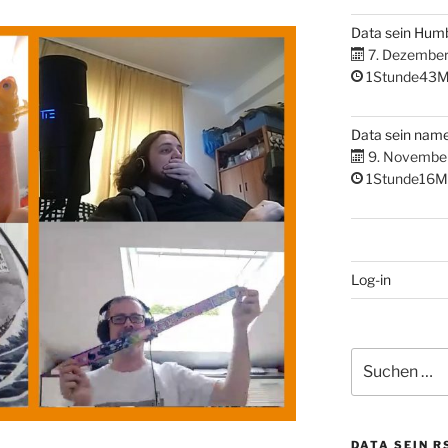
Data sein Hum
7. Dezembe
1Stunde43M
Data sein nam
9. Novembe
1Stunde16M
Log-in
Suchen
nach:
DATA SEIN R