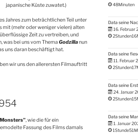
48Minuten
japanische Küste zuwatet.)
es Jahres zum beträchtlichen Teil unter
Data seine Na
 mit (mehr oder weniger vielen) alten
16. Februar
überflüssige Zeit zu vertreiben, und
2Stunden16
en, was bei uns vom Thema
Godzilla
nun
as uns daran beschäftigt hat.
Data seine fies
11. Februar 
en wir uns den allerersten Filmauftritt
2Stunden17
Data seine Erst
24. Januar 
2Stunden15
1954
Data seine M
e Monsters”
, wie die für ein
1. Januar 20
emodelte Fassung des Films damals
1Stunde51M