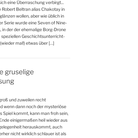
ich eine Überraschung verbirgt...
e Robert Beltran alias Chakotay in
glänzen wollen, aber wie üblich in
er Serie wurde eine Seven of Nine-
, in der der ehemalige Borg-Drone
 speziellen Geschichtsunterricht-
wieder mal!) etwas über […]
e gruselige
esung
 groß und zuweilen recht
und wenn dann noch der mysteriöse
s Spiel kommt, kann man froh sein,
nde einigermaßen heil wieder aus
gelegenheit herauskommt, auch
her nicht wirklich schlauer ist als