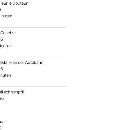
ieur le Docteur
6
inuten
i Gesetze
26
inuten
esfalle an der Autobahn
26
nuten
ll schrumpft!
26
uma
6