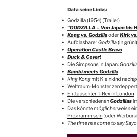
Data seine Links:
Godzilla (1954)
(Trailer)
“GODZILLA – Von Japan bis 
Kong vs. Godzilla
oder
Kirk vs
Aufblasbarer
Godzilla
(in grün!
Operation Castle Bravo
Duck & Cover!
Die Simpsons in Japan:
Godzill
Bambi meets Godzilla
King Kong
mit Kleinkind nachge
Weltraum-Monster zerdepper
Enttäuschter T-Rex in London
Die verschiedenen
Godzillas
i
Das könnte
möglicherweise
ei
Programm sein
(oder Werbung 
The time has come to say Sayo