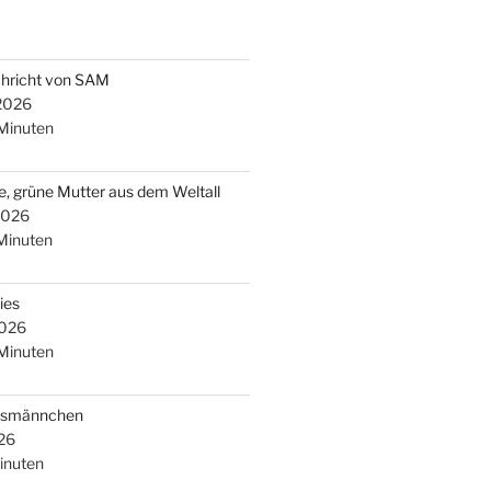
chricht von SAM
 2026
Minuten
e, grüne Mutter aus dem Weltall
2026
Minuten
ies
2026
Minuten
arsmännchen
26
inuten