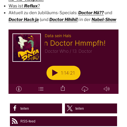
Was ist
Reflux
?
Aktuell zu den Jubiläums-Specials:
Doctor Hä??
und
Doctor Hach ja
(und
Doctor Hihihi!
) in der
Nabel-Show
teilen
teilen
RSS-feed