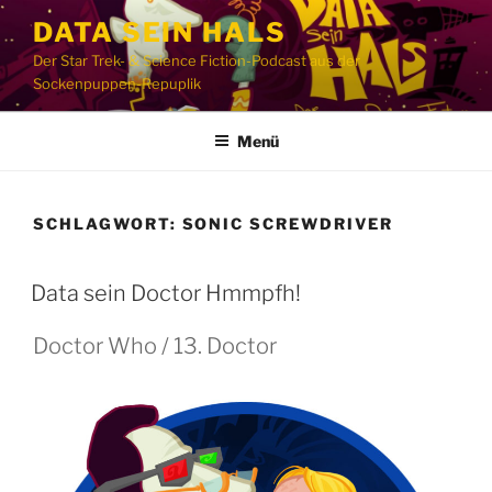
Zum
DATA SEIN HALS
Inhalt
Der Star Trek- & Science Fiction-Podcast aus der
springen
Sockenpuppen-Repuplik
Menü
SCHLAGWORT:
SONIC SCREWDRIVER
Data sein Doctor Hmmpfh!
Doctor Who / 13. Doctor