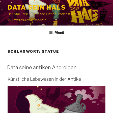
Zum
DATA SEIN HALS
Inhalt
Der Star Trek- & Science Fiction-Podcast aus der
springen
Sockenpuppen-Repuplik
Menü
SCHLAGWORT:
STATUE
Data seine antiken Androiden
Künstliche Lebewesen in der Antike