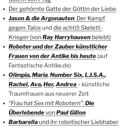
Der gehörnte Gatte der Göttin der Liebe
Jason & die Argonauten
: Der Kampf
gegen
Talos
und
die acht(!)
Skelett-
Krieger
(von
Ray Harryhausen
belebt)
Roboter und der Zauber künstlicher
Frauen von der Antike bis heute
(auf
Fantastische Antike.de)
Olimpia
,
Maria
,
Number Six
,
L.I.S.A.
,
Rachel
,
Ava
,
Her
,
Andrea
– künstliche
Traumfrauen aus neuerer Zeit
“Frau hat Sex mit Robotern”
:
Die
Überlebende
von
Paul Gillon
Barbarella
und ihr robotischer Liebhaber