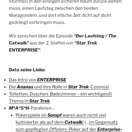
Sturms(!) in den einzigen sicheren Raum zurück ziehen
muss, einen Laufsteg zwischen den beiden
Warpgondeln, und dort etliche Zeit dicht auf dicht
gedrängt verbringen muss.
Wir sprechen über die Episode
“Der Laufsteg / The
Catwalk”
aus der 2. Staffel von
“Star Trek
ENTERPRISE”
.
Data seine Links:
Das Intro von
ENTERPRISE
Die
Ananas
und ihre Rolle in
Star Trek
-Cosmos!
Toiletten, Duschen, Badezimmer
– ein wichtiges(!)
Thema in
Star Trek
M*A*S*H
-Parallelen…
Pokerspiele im
Sumpf
waren auch nicht viel
kultivierter als auf dem
Catwalk
!
(…
im Gegensatz
zum gepflegten
Offiziers-Poker
auf der
Enterprise-