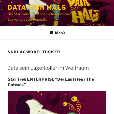
Zum
DATA SEIN HALS
Inhalt
Der Star Trek- & Science Fiction-Podcast aus der
springen
Sockenpuppen-Repuplik
Menü
SCHLAGWORT:
TUCKER
Data sein Lagerkoller im Weltraum
Star Trek ENTERPRISE “Der Laufsteg / The
Catwalk”