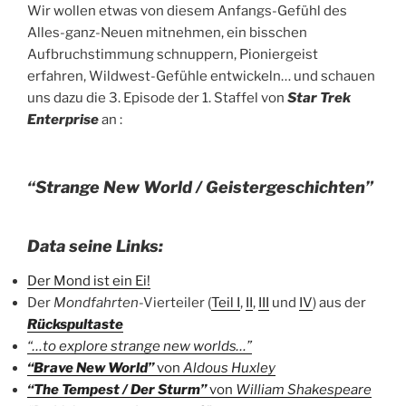
Wir wollen etwas von diesem Anfangs-Gefühl des
Alles-ganz-Neuen mitnehmen, ein bisschen
Aufbruchstimmung schnuppern, Pioniergeist
erfahren, Wildwest-Gefühle entwickeln… und schauen
uns dazu die 3. Episode der 1. Staffel von
Star Trek
Enterprise
an :
“Strange New World / Geistergeschichten”
Data seine Links:
Der Mond ist ein Ei!
Der
Mondfahrten
-Vierteiler (
Teil I
,
II
,
III
und
IV
) aus der
Rückspultaste
“…to explore strange new worlds…”
“Brave New World”
von
Aldous Huxley
“The Tempest / Der Sturm”
von
William Shakespeare