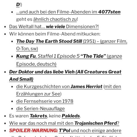
D
!)
…und auch bei den Filme-Abenden im
4077sten
geht es
ähnlich chaotisch zu
!
Das Weltall hat…
wie viele
Dimensionen?!
Wir können beim Filme-Abend mitkucken:
The Day The Earth Stood Still
(1951) – (ganzer Film,
O-Ton, sw)
Kung Fu
, Staffel 1 Episode 5
“The Tide”
(ganze
Episode, deutsch)
Der Doktor und das liebe Vieh (All Creatures Great
And Small)
die Kurzgeschichten von
James Herriot
(
mit den
Erzählungen zur See
)
die Fernsehserie von 1978
die Serien-Neuauflage
Es waren
Takrets
, keine
Pakleds
.
Wie war das noch mal mit den
Trojanischen Pferd
?
SPOILER-WARNUNG:
T’Pol
und noch einige andere