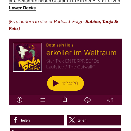
alte Bekannte haben Gastauftritte in der 5. Staffel von
Lower Decks
(Es plaudern in dieser Podcast-Folge:
Sabine, Tanja
&
Felo
.)
teilen
teilen