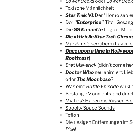
Lower Decks
oder
Lower Deck
Toxische Männlichkeit
Star Trek VI
: Der “Homo sapie
Der
“Enterprise”
-Titel-Gesan
Die
SS Emmette
flog zur Mond
Die offizielle Star Trek Chron
Marshmelonen
überm Lagerfe
Once upon a time in Hollywoo
Roettcast
)
Bret Maverick
(didn’t come here
Doctor Who
neu animiert: Lie
oder
The Moonbase
?
Was eine
Bottle Episode
wirklic
Bestätigt: Mond entstand durch
Mythos? Haben die Russen Blei
Spooky Space Sounds
Teflon
Die riesigen Entfernungen im
Pixel