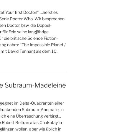
et Your first Doctor!” …heißt es
 Serie Doctor Who. Wir besprechen
 den Doctor, bzw. die Doppel-
r für Felo seine langjährige
r die britische Science Fiction-
fang nahm: “The Impossible Planet /
 mit David Tennant als dem 10.
ne Subraum-Madeleine
gegnet im Delta-Quadranten einer
druckenden Subraum-Anomalie, in
ich eine Überraschung verbirgt...
e Robert Beltran alias Chakotay in
glänzen wollen, aber wie üblich in