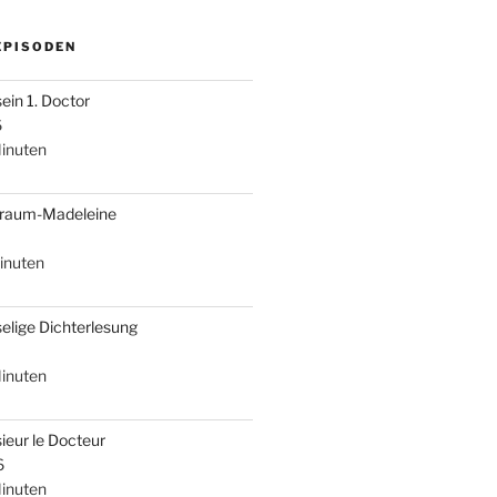
EPISODEN
sein 1. Doctor
6
inuten
braum-Madeleine
inuten
selige Dichterlesung
inuten
ieur le Docteur
6
inuten