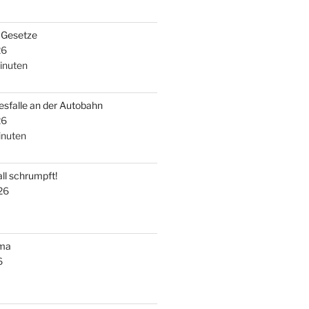
i Gesetze
26
inuten
esfalle an der Autobahn
26
nuten
ll schrumpft!
26
uma
6