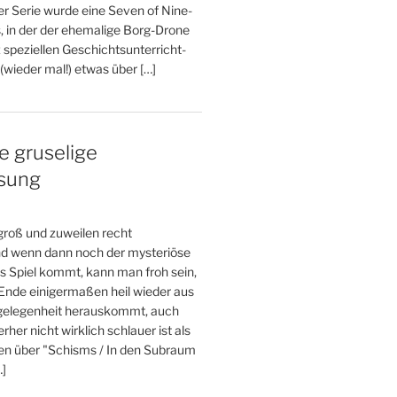
er Serie wurde eine Seven of Nine-
, in der der ehemalige Borg-Drone
 speziellen Geschichtsunterricht-
wieder mal!) etwas über […]
e gruselige
esung
 groß und zuweilen recht
und wenn dann noch der mysteriöse
s Spiel kommt, kann man froh sein,
nde einigermaßen heil wieder aus
gelegenheit herauskommt, auch
her nicht wirklich schlauer ist als
den über "Schisms / In den Subraum
…]