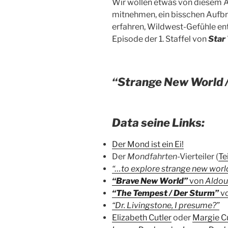
Wir wollen etwas von diesem 
mitnehmen, ein bisschen Aufb
erfahren, Wildwest-Gefühle en
Episode der 1. Staffel von
Star
“Strange New World /
Data seine Links:
Der Mond ist ein Ei!
Der
Mondfahrten
-Vierteiler (
Tei
“…to explore strange new wor
“Brave New World”
von
Aldou
“The Tempest / Der Sturm”
v
“Dr. Livingstone, I presume?”
Elizabeth Cutler
oder
Margie Cu