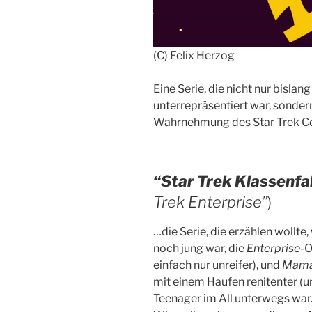
(C) Felix Herzog
Eine Serie, die nicht nur bisla
unterrepräsentiert war, sondern
Wahrnehmung des Star Trek C
“Star Trek Klassenfa
Trek Enterprise”
)
…die Serie, die erzählen wollte,
noch jung war, die
Enterprise
-O
einfach nur unreifer), und
Mama
mit einem Haufen renitenter 
Teenager im All unterwegs war