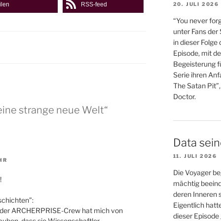
ilen
RSS-feed
20. JULI 2026
“You never forg
unter Fans der
in dieser Folge
Episode, mit de
Begeisterung fü
Serie ihren An
The Satan Pit”,
Doctor.
eine strange neue Welt“
Data sei
11. JULI 2026
HR
Die Voyager be
!
mächtig beein
deren Inneren s
schichten”:
Eigentlich hatt
) der ARCHERPRISE-Crew hat mich von
dieser Episode 
lauben, dass sie Wissenschaftler