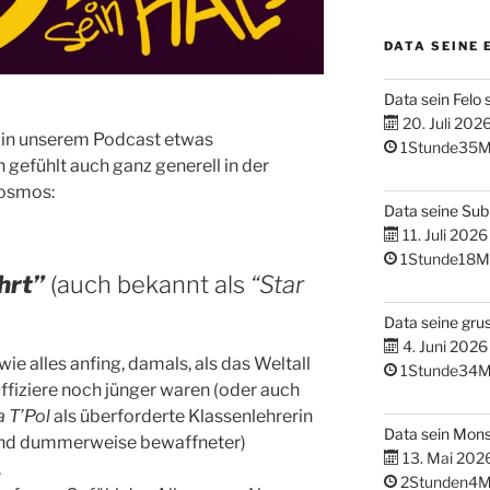
DATA SEINE 
Data sein Felo 
20. Juli 202
ng in unserem Podcast etwas
1Stunde35M
 gefühlt auch ganz generell in der
osmos:
Data seine Su
11. Juli 2026
1Stunde18M
hrt”
(auch bekannt als
“Star
Data seine gru
4. Juni 2026
 wie alles anfing, damals, als das Weltall
1Stunde34M
ffiziere noch jünger waren (oder auch
 T’Pol
als überforderte Klassenlehrerin
Data sein Mons
(und dummerweise bewaffneter)
13. Mai 202
.
2Stunden4M