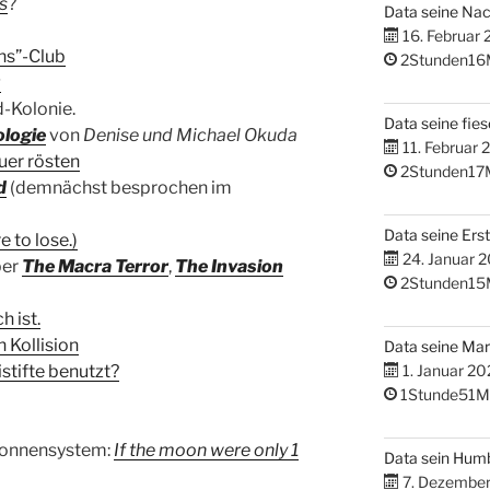
s
?
Data seine Na
16. Februar
ns”-Club
2Stunden16
g
-Kolonie.
Data seine fies
ologie
von
Denise und Michael Okuda
11. Februar 
uer rösten
2Stunden17
d
(demnächst besprochen im
Data seine Erst
 to lose.)
24. Januar 
ber
The Macra Terror
,
The Invasion
2Stunden15
h ist.
 Kollision
Data seine M
stifte benutzt?
1. Januar 20
1Stunde51M
 Sonnensystem:
If the moon were only 1
Data sein Hum
7. Dezembe