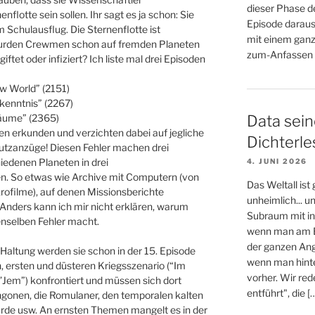
dieser Phase d
flotte sein sollen. Ihr sagt es ja schon: Sie
Episode daraus
Schulausflug. Die Sternenflotte ist
mit einem ganz
 wurden Crewmen schon auf fremden Planeten
zum-Anfassen (
iftet oder infiziert? Ich liste mal drei Episoden
w World” (2151)
kenntnis” (2267)
Data sein
räume” (2365)
n erkunden und verzichten dabei auf jegliche
Dichterl
tzanzüge! Diesen Fehler machen drei
iedenen Planeten in drei
4. JUNI 2026
n. So etwas wie Archive mit Computern (von
Das Weltall ist
rofilme), auf denen Missionsberichte
unheimlich... 
. Anders kann ich mir nicht erklären, warum
Subraum mit in
enselben Fehler macht.
wenn man am E
der ganzen An
Haltung werden sie schon in der 15. Episode
wenn man hinter
n, ersten und düsteren Kriegsszenario (“Im
vorher. Wir re
Jem”) konfrontiert und müssen sich dort
entführt", die [
ingonen, die Romulaner, den temporalen kalten
e Erde usw. An ernsten Themen mangelt es in der