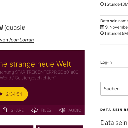
1Stunde43M
Data sein nam
l
(quasi)
:
9. Novembe
1Stunde16M
von
Jean Lorrah
Log-in
Suchen
nach:
DATA SEIN R
Data sein