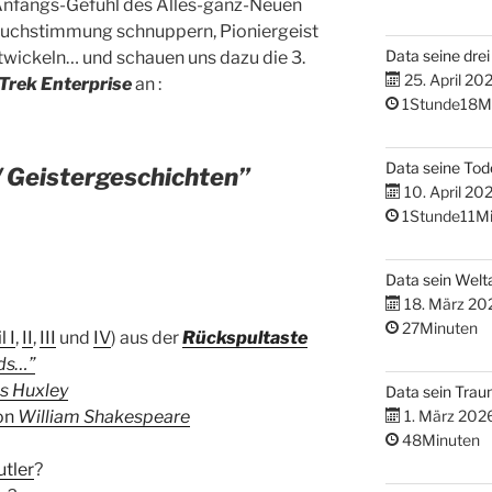
Anfangs-Gefühl des Alles-ganz-Neuen
ruchstimmung schnuppern, Pioniergeist
Data seine dre
twickeln… und schauen uns dazu die 3.
25. April 20
 Trek Enterprise
an :
1Stunde18M
Data seine Tod
 Geistergeschichten”
10. April 20
1Stunde11Mi
Data sein Welta
18. März 20
27Minuten
l I
,
II
,
III
und
IV
) aus der
Rückspultaste
lds…”
s Huxley
Data sein Tra
on
William Shakespeare
1. März 202
48Minuten
tler
?