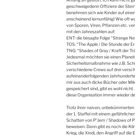
geschweigedenn Offiziere der Sternen
benehmen sich wie Kinder auf einem 
anscheinend lernunfähig! Wie oft
von Sporen, Viren, Pflanzen etc. verg
mit den Jahreszahlen auf:
ENT: die besagte Folge “Strange Ne
TOS: “The Apple / Die Stunde der Er
TNG: “Shades of Gray / Kraft der T
Jedesmal möchten sie einen Planete
Sicherheitsmaßnahme wie z.B. Schu
verschiedene Crews auf drei versch
aufeinanderfolgenden Jahrhunderte
mir aus auch dicke Bücher oder Mik
gespeichert sind, gibt es wohl nicht
diese Organisation immer wieder d
Trotz ihrer naiven, unbekümmerten 
der 1. Staffel mit einem gefährliche
Schatten von P’Jem / Shadows of P’
beweisen. Dann gibt es noch die Kl
Krieg, die Xindi, den Angriff auf di