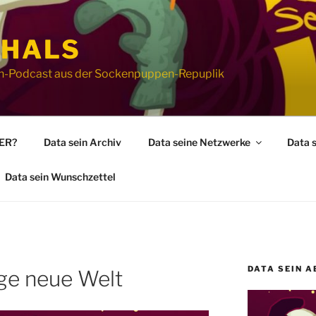
 HALS
ion-Podcast aus der Sockenpuppen-Repuplik
WER?
Data sein Archiv
Data seine Netzwerke
Data 
Data sein Wunschzettel
DATA SEIN A
nge neue Welt