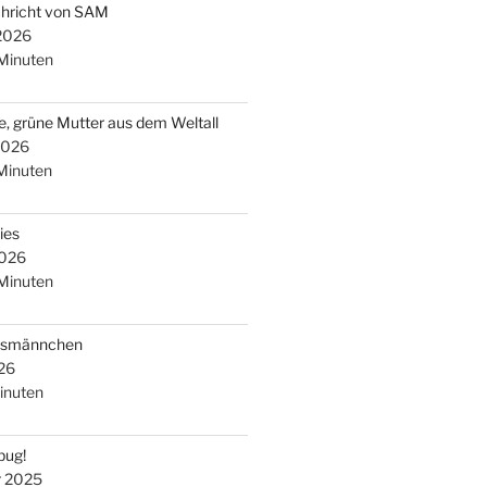
chricht von SAM
 2026
Minuten
e, grüne Mutter aus dem Weltall
2026
Minuten
ies
2026
Minuten
arsmännchen
26
inuten
bug!
r 2025