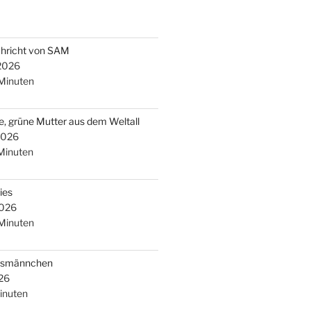
chricht von SAM
 2026
Minuten
e, grüne Mutter aus dem Weltall
2026
Minuten
ies
2026
Minuten
arsmännchen
26
inuten