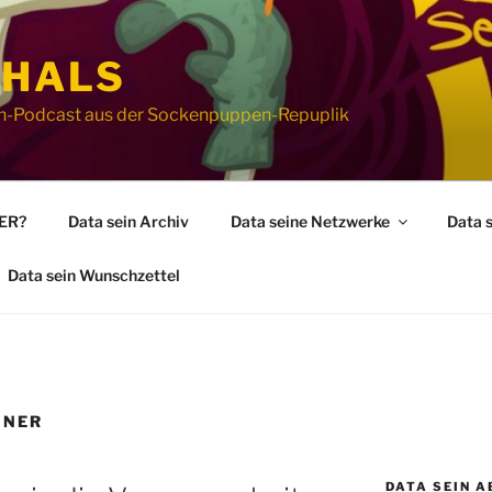
 HALS
ion-Podcast aus der Sockenpuppen-Repuplik
WER?
Data sein Archiv
Data seine Netzwerke
Data 
Data sein Wunschzettel
INER
DATA SEIN A