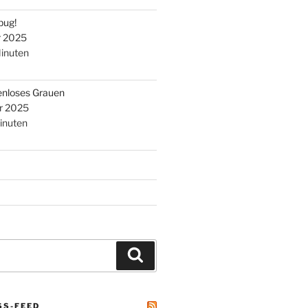
bug!
r 2025
inuten
enloses Grauen
r 2025
inuten
Suchen
SS-FEED