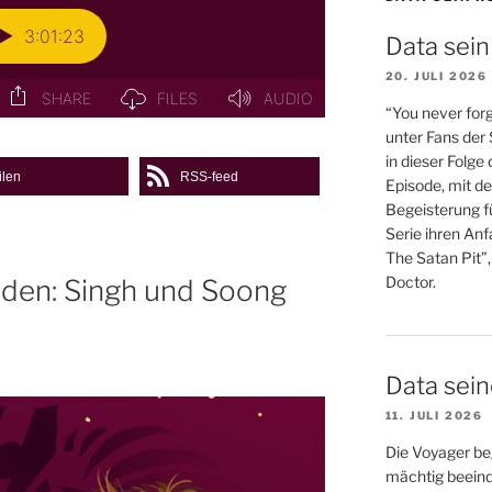
Data sein
20. JULI 2026
“You never forg
unter Fans der
in dieser Folge
ilen
RSS-feed
Episode, mit de
Begeisterung fü
Serie ihren An
The Satan Pit”,
Doctor.
äden: Singh und Soong
Data sei
11. JULI 2026
Die Voyager be
mächtig beein