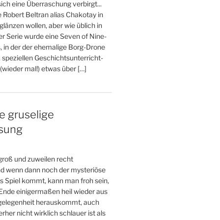
ich eine Überraschung verbirgt...
e Robert Beltran alias Chakotay in
glänzen wollen, aber wie üblich in
er Serie wurde eine Seven of Nine-
, in der der ehemalige Borg-Drone
 speziellen Geschichtsunterricht-
wieder mal!) etwas über […]
e gruselige
esung
 groß und zuweilen recht
und wenn dann noch der mysteriöse
s Spiel kommt, kann man froh sein,
nde einigermaßen heil wieder aus
gelegenheit herauskommt, auch
her nicht wirklich schlauer ist als