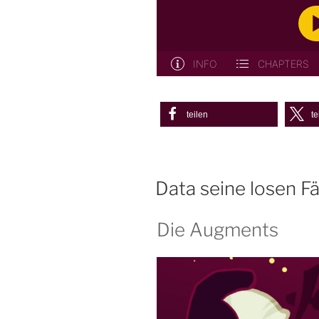
teilen
te
Data seine losen F
Die Augments