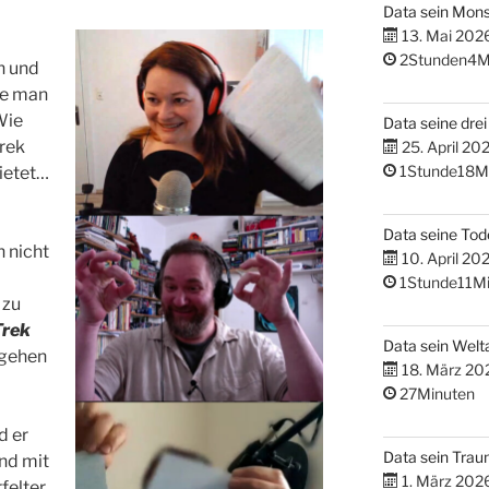
Data sein Mons
13. Mai 202
2Stunden4M
n und
te man
Wie
Data seine dre
Trek
25. April 20
1Stunde18M
bietet…
Data seine Tod
 nicht
10. April 20
1Stunde11Mi
 zu
Trek
Data sein Welta
ngehen
18. März 20
27Minuten
d er
Data sein Tra
und mit
1. März 202
felter