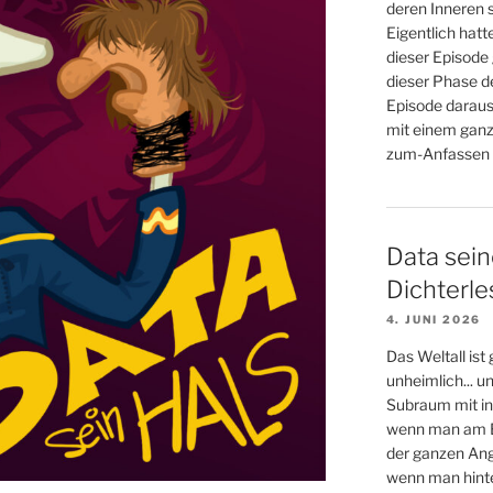
deren Inneren s
Eigentlich hatt
dieser Episode 
dieser Phase d
Episode daraus
mit einem ganz
zum-Anfassen (
Data sein
Dichterl
4. JUNI 2026
Das Weltall ist
unheimlich... 
Subraum mit in
wenn man am E
der ganzen An
wenn man hinter