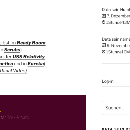
Data sein Hum
7. Dezembe
1Stunde43M
Data sein nam
elbst im
Ready Room
9. Novembe
in
Scrubs
)
1Stunde16M
on der
USS Relativity
actica
und in
Eureka
)
fficial Video)
Log-in
Suchen
nach:
DATA SEIN R