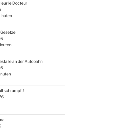
ieur le Docteur
6
inuten
i Gesetze
26
inuten
esfalle an der Autobahn
26
nuten
ll schrumpft!
26
uma
6