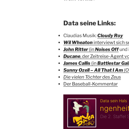
Data seine Links:
Claudias Musik:
Cloudy Roy
Wil Wheaton
interviewt sich s
John Ritter
(in
Noises Off
und 
Ducane
, der Zeitreise-Agent v
James Callis
(in
Battlestar Gal
Sunny Ozell – All That I Am
(O
Die vielen Töchter des Zeus
Der Baseball-Kommentar