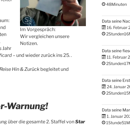
48Minuten
Raum:
Data seine Na
und
16. Februar
Im Vorgespräch:
2Stunden16
ten
Wir vergleichen unsere
,
Notizen.
s Jahr
Data seine fies
Picard
– und wieder zurück ins 25. .
11. Februar 
2Stunden17
Reise Hin & Zurück
begleitet und
Data seine Erst
24. Januar 
2Stunden15
er-Warnung!
Data seine M
1. Januar 20
ng über die gesamte 2. Staffel von
Star
1Stunde51M