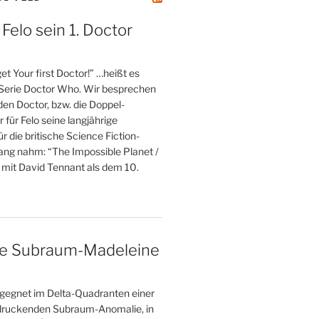
 Felo sein 1. Doctor
et Your first Doctor!” …heißt es
 Serie Doctor Who. Wir besprechen
 den Doctor, bzw. die Doppel-
r für Felo seine langjährige
r die britische Science Fiction-
fang nahm: “The Impossible Planet /
 mit David Tennant als dem 10.
ne Subraum-Madeleine
gegnet im Delta-Quadranten einer
druckenden Subraum-Anomalie, in