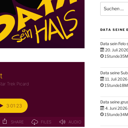
Suchen
nach:
DATA SEINE 
Data sein Felo 
20. Juli 202
1Stunde35M
Data seine Su
11. Juli 2026
1Stunde18M
Data seine gru
4. Juni 2026
1Stunde34M