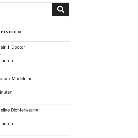
Suchen
EPISODEN
sein 1. Doctor
6
inuten
braum-Madeleine
inuten
selige Dichterlesung
inuten