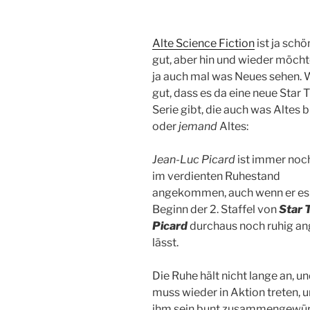
Alte Science Fiction
ist ja schö
gut, aber hin und wieder möch
ja auch mal was Neues sehen. 
gut, dass es da eine neue Star 
Serie gibt, die auch was Altes 
oder
jemand
Altes:
Jean-Luc Picard
ist immer noch
im verdienten Ruhestand
angekommen, auch wenn er es
Beginn der 2. Staffel von
Star 
Picard
durchaus noch ruhig a
lässt.
Die Ruhe hält nicht lange an, un
muss wieder in Aktion treten, 
ihm sein bunt zusammengewür