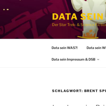
Zum
Inhalt
DATA SEIN
springen
Der Star Trek- & Science Fict
Data sein WAS?!
Data sein 
Data sein Impressum & DSB
SCHLAGWORT:
BRENT SP