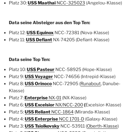
Platz 30:
USS Maathai
NCC-325023
(Angelou-Klasse)
Data seine Absteiger aus den Top Ten:
Platz 12:
USS Equinox
NCC-72381 (Nova-Klasse)
Platz 11:
USS Defiant
NX-74205 (Defiant-Klasse)
Data seine Top Ten:
Platz 10:
USS Pasteur
NCC-58925 (Hope-Klasse)
Platz 9:
USS Voyager
NCC-74656 (Intrepid-Klasse)
Platz 8:
USS Orinoco
NCC-72905 (
Runabout
, Danube-
Klasse)
Platz 7:
Enterprise
NX-01
(NX-Klasse)
Platz 6:
USS Excelsior
NX/NCC-200
(
Excelsior-Klasse)
Platz 5:
USS Reliant
NCC-1864
(Miranda-Klasse)
Platz 4:
USS Enterprise
NCC 1701-D
(Galaxy-Klasse)
Platz 3:
USS Tsiolkovsky
NCC-53911 (
Oberth-Klasse
)