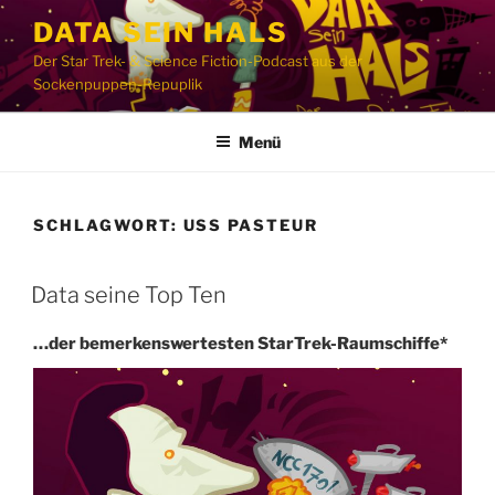
Zum
DATA SEIN HALS
Inhalt
Der Star Trek- & Science Fiction-Podcast aus der
springen
Sockenpuppen-Repuplik
Menü
SCHLAGWORT:
USS PASTEUR
Data seine Top Ten
…der bemerkenswertesten StarTrek-Raumschiffe*