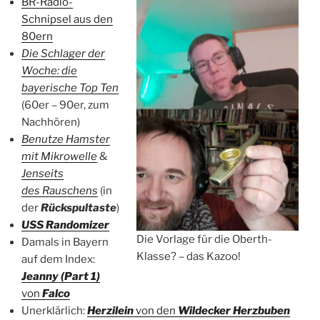
BR-Radio-
Schnipsel aus den
80ern
Die Schlager der
Woche: die
bayerische Top Ten
(60er – 90er, zum
Nachhören)
Benutze Hamster
mit Mikrowelle
&
Jenseits
des Rauschens
(in
der
Rückspultaste
)
USS Randomizer
Die Vorlage für die Oberth-
Damals in Bayern
Klasse? – das Kazoo!
auf dem Index:
Jeanny (Part 1)
von
Falco
Unerklärlich:
Herzilein
von den
Wildecker Herzbuben