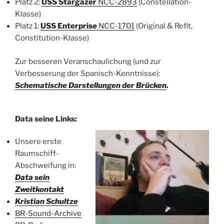
Platz 2:
USS Stargazer
NCC-2893
(Constellation-
Klasse)
Platz 1:
USS Enterprise
NCC-1701
(Original & Refit,
Constitution-Klasse)
Zur besseren Veranschaulichung (und zur
Verbesserung der Spanisch-Kenntnisse):
Schematische Darstellungen der Brücken
.
Data seine Links:
Unsere erste
Raumschiff-
Abschweifung in:
Data sein
Zweitkontakt
Kristian Schultze
BR-Sound-Archive