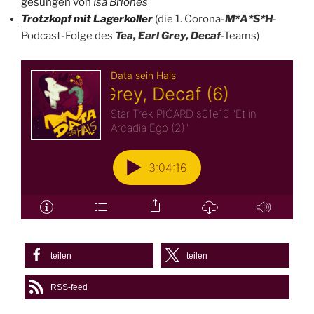
gesungen von
Isa Briones
Trotzkopf mit Lagerkoller
(die 1. Corona-
M*A*S*H
-
Podcast-Folge des
Tea, Earl Grey, Decaf
-Teams)
teilen
teilen
RSS-feed