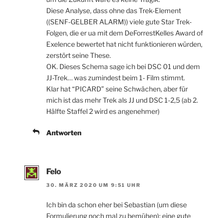
Diese Analyse, dass ohne das Trek-Element
((SENF-GELBER ALARM)) viele gute Star Trek-
Folgen, die er ua mit dem DeForrestKelles Award of
Exelence bewertet hat nicht funktionieren würden,
zerstört seine These.
OK. Dieses Schema sage ich bei DSC 01 und dem
JJ-Trek… was zumindest beim 1- Film stimmt.
Klar hat “PICARD” seine Schwächen, aber für
mich ist das mehr Trek als JJ und DSC 1-2,5 (ab 2.
Hälfte Staffel 2 wird es angenehmer)
Antworten
Felo
30. MÄRZ 2020 UM 9:51 UHR
Ich bin da schon eher bei Sebastian (um diese
Formulierung noch mal zu bemühen): eine gute