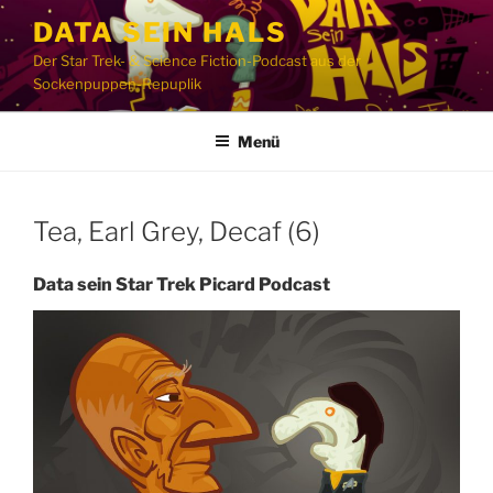
Zum
DATA SEIN HALS
Inhalt
Der Star Trek- & Science Fiction-Podcast aus der
springen
Sockenpuppen-Repuplik
Menü
Tea, Earl Grey, Decaf (6)
Data sein Star Trek Picard Podcast