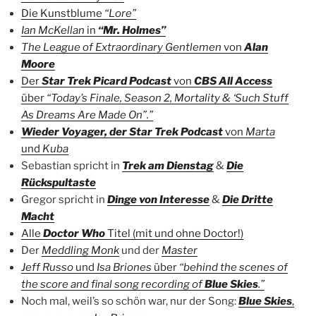
Die Kunstblume
“Lore”
Ian McKellan
in
“Mr. Holmes”
The League of Extraordinary Gentlemen
von
Alan
Moore
Der
Star Trek Picard Podcast
von
CBS All Access
über
“Today’s Finale, Season 2, Mortality & ‘Such Stuff
As Dreams Are Made On”.”
Wieder Voyager, der Star Trek Podcast
von
Marta
und
Kuba
Sebastian spricht in
Trek am Dienstag
&
Die
Rückspultaste
Gregor spricht in
Dinge von Interesse
&
Die Dritte
Macht
Alle
Doctor Who
Titel (mit und ohne Doctor!)
Der
Meddling Monk
und der
Master
Jeff Russo
und
Isa Briones
über
“behind the scenes of
the score and final song recording of
Blue Skies
.”
Noch mal, weil’s so schön war, nur der Song:
Blue Skies
,