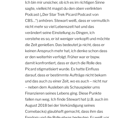
Ich bin mir unsicher, ob ich es im richtigen Sinne
sagte, vielleicht magst du den oben verlinkten
Podcast („Der Star Trek Picard Podcast von
CBS…“) anhören. Stewart weiß, dass er vermutlich
nicht mehr so viel Lebenszeit hat und das
verändert seine Einstellung zu Dingen, ich
verstehe es so, er ist weniger verkopft und möchte
die Zeit genießen. Das bedeutet ja nicht, dass er
keinen Anspruch mehr hat, ich denke schon dass
er den weiterhin verfolgt. Früher war er bspw.
damit konfrontiert, dass er durch die Rolle des
Picard stigmatisiert wurde. Es hatte Einfluss
darauf, dass er bestimmte Aufträge nicht bekam
und das auch zu einer Zeit, wo es auch – nicht nur
– neben dem Ausleben als Schauspieler ums
Finanzieren seines Lebens ging. Diese Punkte
fallen nun weg. Ich finde Stewart hat (z.B. auch im
August 2018 bei der Verkündigung seines
Comebacks) glaubhaft gemacht, dass ihm das
Fandom und die Rolle etwas bedeuten. Er weiß vor