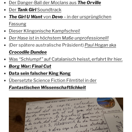
Der Danger-Ball der
Moclans
aus
The Orville
Der
Tank Girl
Soundtrack
The Girl U Want
von
Devo
– in der ursprünglichen
Fassung
Dieser Klingonische Kampfschrei!
Der Hase ist in höchstem Maße unprofessionell!
(Der spätere australische Präsident)
Paul Hogan
aka
Crocodile Dundee
Was
“Schlumpf”
auf Catalanisch heisst, erfahrt Ihr hier.
Borg War
: Final Cut
Data sein falscher King Kong
Übersetzte Science Fiction Filmtitel in der
Fantastischen Wissenschaftlichkeit