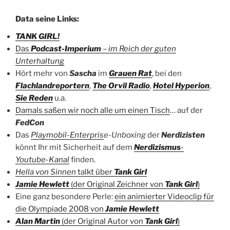
Data seine Links:
TANK GIRL!
Das
Podcast-Imperium
– im Reich der guten
Unterhaltung
Hört mehr von
Sascha
im
Grauen Rat
, bei den
Flachlandreportern
,
The Orvil Radio
,
Hotel Hyperion
,
Sie Reden
u.a.
Damals saßen wir noch alle um einen Tisch
… auf der
FedCon
Das
Playmobil-Enterpris
e-Unboxing
der
Nerdizisten
könnt Ihr mit Sicherheit auf dem
Nerdizismus
-
Youtube-Kanal
finden.
Hella von Sinnen
talkt über
Tank Girl
Jamie Hewlett
(der Original Zeichner von
Tank Girl
)
Eine ganz besondere Perle:
ein animierter Videoclip für
die Olympiade 2008 von
Jamie Hewlett
Alan Martin
(der Original Autor von
Tank Girl
)