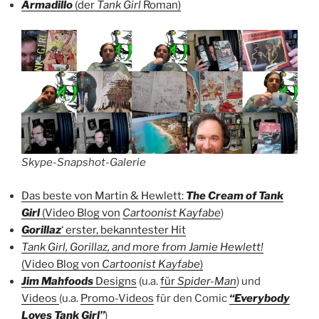
Armadillo
(der
Tank Girl
Roman)
Skype-Snapshot-Galerie
Das beste von Martin & Hewlett:
The Cream of Tank
Girl
(Video Blog von
Cartoonist Kayfabe
)
Gorillaz
‘ erster, bekanntester Hit
Tank Girl, Gorillaz, and more from Jamie Hewlett!
(Video Blog von
Cartoonist Kayfabe
)
Jim Mahfoods
Designs
(u.a.
für
Spider-Man
) und
Videos
(u.a.
Promo-Videos
für den Comic
“Everybody
Loves Tank Girl”
)