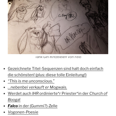
Tank Girl-Kritzeleien von Felo
Gezeichnete Titel-Sequenzen sind halt doch einfach
die schönsten! (plus: diese tolle Einleitung!)
“This is me unconscious.”
…nebenbei verkauft er Mogwais.
Werdet auch
IHR
ordinierte*r Priester*in der
Church of
Booga
!
Falco
in der (Gummi?)-Zelle
Vogonen
-Poesie